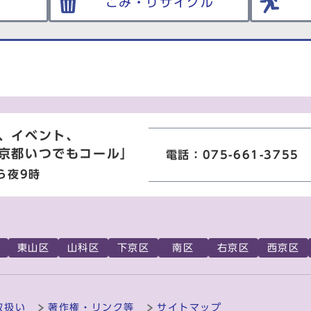
ごみ・リサイクル
、イベント、
京都いつでもコール」
電話：075-661-3755
ら夜9時
東山区
山科区
下京区
南区
右京区
西京区
取扱い
著作権・リンク等
サイトマップ