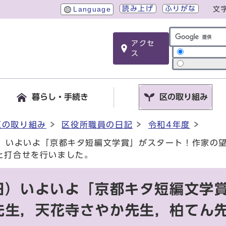
読み上げ
ふりがな
Language
文
アクセ
サイト内検索
ス
暮らし・手続き
区の取り組み
区の取り組み
区役所職員の日記
令和4年度
日）いよいよ「京都キタ短編文学賞」がスタート！作家の
と打合せを行いました。
曜日）いよいよ「京都キタ短編文学
先生，天花寺さやか先生，柏てん