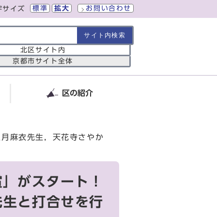
標準
拡大
お問い合わせ
字サイズ
の範囲
北区サイト内
京都市サイト全体
区の紹介
望月麻衣先生，天花寺さやか
賞」がスタート！
先生と打合せを行