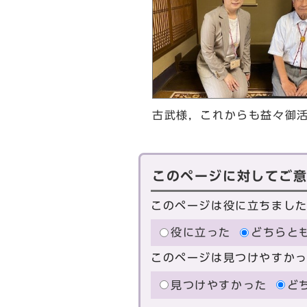
古武様，これからも益々御
このページに対してご
このページは役に立ちまし
役に立った
どちらと
このページは見つけやすか
見つけやすかった
ど