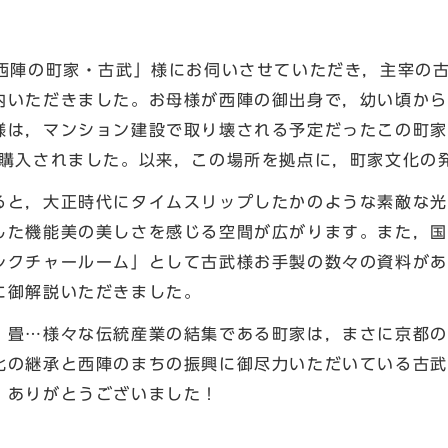
西陣の町家・古武」様にお伺いさせていただき，主宰の
内いただきました。お母様が西陣の御出身で，幼い頃から
様は，マンション建設で取り壊される予定だったこの町家
に購入されました。以来，この場所を拠点に，町家文化の
と，大正時代にタイムスリップしたかのような素敵な光
した機能美の美しさを感じる空間が広がります。また，国
レクチャールーム」として古武様お手製の数々の資料があ
に御解説いただきました。
畳…様々な伝統産業の結集である町家は，まさに京都の
化の継承と西陣のまちの振興に御尽力いただいている古武
。ありがとうございました！
区長