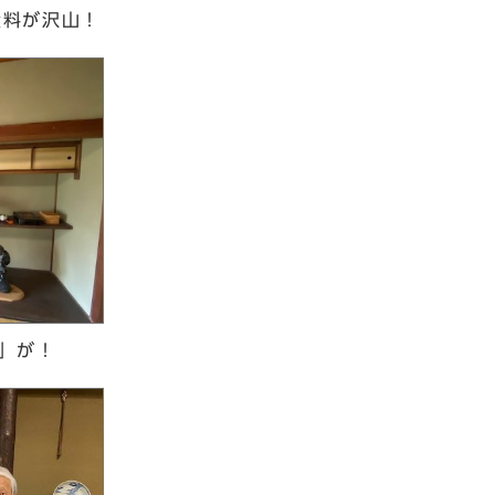
資料が沢山！
」が！