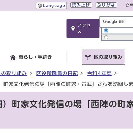
読み上げ
ふりがな
Language
文
アクセ
サイト内検索
ス
暮らし・手続き
区の取り組み
区の取り組み
区役所職員の日記
令和4年度
日）町家文化発信の場「西陣の町家・古武」さんを訪問し
曜日）町家文化発信の場「西陣の町