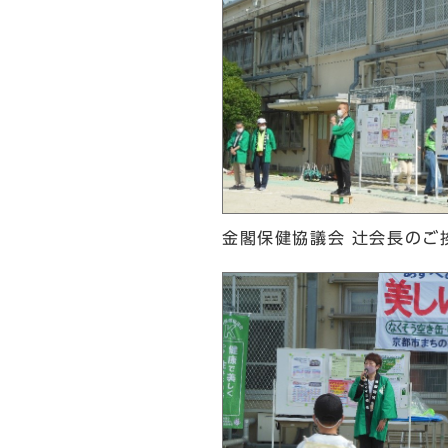
金閣保健協議会 辻󠄀会長のご