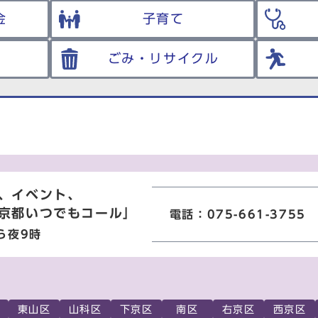
金
子育て
ごみ・リサイクル
、イベント、
京都いつでもコール」
電話：075-661-3755
ら夜9時
東山区
山科区
下京区
南区
右京区
西京区