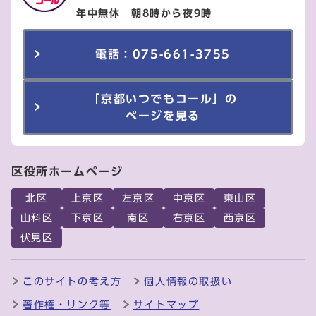
年中無休 朝8時から夜9時
電話：075-661-3755
「京都いつでもコール」の
ページを見る
区役所ホームページ
北区
上京区
左京区
中京区
東山区
山科区
下京区
南区
右京区
西京区
伏見区
このサイトの考え方
個人情報の取扱い
著作権・リンク等
サイトマップ