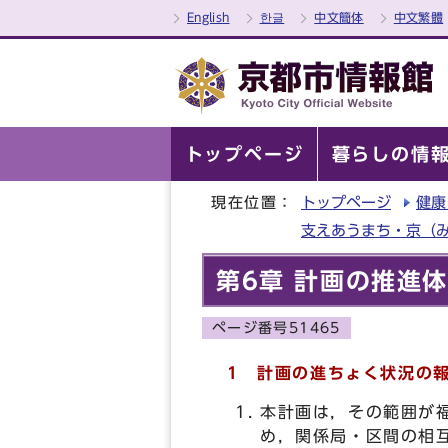
English
한글
中文簡体
中文繁體
トップページ
暮らしの情
現在位置：
トップページ
健康
支えあうまち・京（
第6章 計画の推進
ページ番号51465
1 計画の進ちょく状況の
本計画は，その範囲が
め，関係局・区間の相