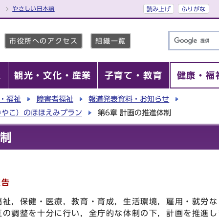
やさしい日本語
読み上げ
ふりがな
市役所へのアクセス
組織一覧
報
観光・文化・産業
子育て・教育
健康・福
・福祉
障害者福祉
報道発表資料・お知らせ
みやこ）のほほえみプラン
第6章 計画の推進体制
体制
報告
福祉，保健・医療，教育・育成，生活環境，雇用・就労な
互の調整を十分に行い，全庁的な体制の下，計画を推進し