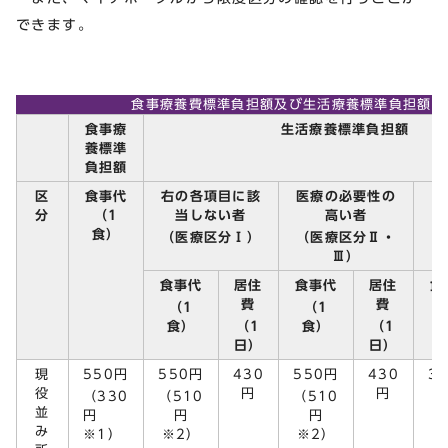
できます。
食事療養費標準負担額及び生活療養標準負担額
食事療
生活療養標準負担額
養標準
負担額
区
食事代
右の各項目に該
医療の必要性の
分
（1
当しない者
高い者
食）
（医療区分Ⅰ）
（医療区分Ⅱ・
Ⅲ）
食事代
居住
食事代
居住
食
費
費
（1
（1
食）
（1
食）
（1
日）
日）
現
550円
550円
430
550円
430
3
役
円
円
（330
（510
（510
並
円
円
円
み
※1）
※2）
※2）