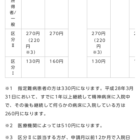
所
得
者/
一
般
区
270円
270円
270円
2
分
（220
（220
（
Ⅱ
円
円
※3）
※3）
※
区
130円
160円
130円
1
分
Ⅰ
※1 指定難病患者の方は330円になります。平成28年3月
31日において、すでに1年以上継続して精神病床に入院中
で、その後も継続して何らかの病床に入院している方は
260円になります。
※2 医療機関によっては510円になります。
※3 区分Ⅱに該当する方が、申請月以前12か月で入院日