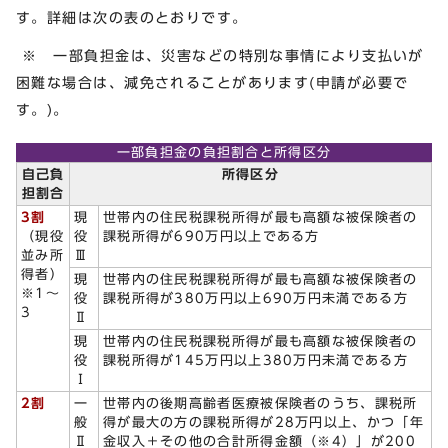
す。詳細は次の表のとおりです。
※ 一部負担金は、災害などの特別な事情により支払いが
困難な場合は、減免されることがあります(申請が必要で
す。)。
一部負担金の負担割合と所得区分
自己負
所得区分
担割合
3割
現
世帯内の住民税課税所得が最も高額な被保険者の
（現役
役
課税所得が690万円以上である方
並み所
Ⅲ
得者）
現
世帯内の住民税課税所得が最も高額な被保険者の
※1～
役
課税所得が380万円以上690万円未満である方
3
Ⅱ
現
世帯内の住民税課税所得が最も高額な被保険者の
役
課税所得が145万円以上380万円未満である方
Ⅰ
2割
一
世帯内の後期高齢者医療被保険者のうち、課税所
般
得が最大の方の課税所得が28万円以上、かつ「年
Ⅱ
金収入＋その他の合計所得金額（※4）」が200