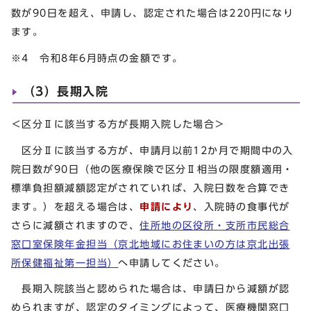
数が90日を超え、申請し、認定された場合は220円になり
ます。
※4 令和8年6月時点の金額です。
（3）長期入院
＜区分Ⅱに該当する方が長期入院した場合＞
区分Ⅱに該当する方が、申請月以前12か月で期間中の入
院日数が90日（他の医療保険で区分Ⅱ相当の限度額適用・
標準負担額減額認定がされていれば、入院日数を合算でき
ます。）を超える場合は、
申請により
、入院時の食事代が
さらに減額されますので、
住所地の区役所・支所市民総合
窓口室保険年金担当（京北地域にお住まいの方は京北出張
所保健福祉第一担当）
へ申請してください。
長期入院該当と認められた場合は、申請日から減額が認
められますが、認定のタイミングによって、医療機関窓口