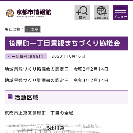
toggle
navigat
メニュー
現在位置：
表示
笹屋町一丁目景観まちづくり協議会
2023年10月16日
ページ番号285611
地域景観づくり協議会の認定日：令和2年2月14日
地域景観づくり計画書の認定日：令和4年2月14日
活動区域
京都市上京区笹屋町一丁目の全域