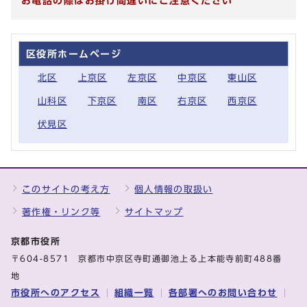
お電話の際はお掛け間違いにご注意ください
区役所ホームページ
北区
上京区
左京区
中京区
東山区
山科区
下京区
南区
右京区
西京区
伏見区
このサイトの考え方
個人情報の取扱い
著作権・リンク等
サイトマップ
京都市役所
〒604-8571 京都市中京区寺町通御池上る上本能寺前町488番
地
市役所へのアクセス
組織一覧
各部署へのお問い合わせ