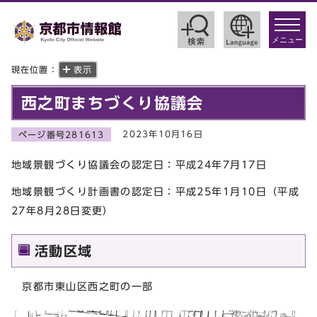
toggle
navigat
メニュー
現在位置：
表示
西之町まちづくり協議会
2023年10月16日
ページ番号281613
地域景観づくり協議会の認定日：平成24年7月17日
地域景観づくり計画書の認定日：平成25年1月10日（平成
27年8月28日変更）
活動区域
京都市東山区西之町の一部