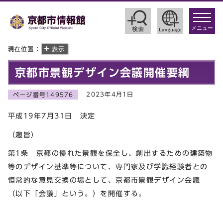
toggle
navigat
メニュー
現在位置：
表示
京都市景観デザイン会議開催要綱
2023年4月1日
ページ番号149576
平成19年7月31日 決定
（趣旨）
第1条 京都の優れた景観を保全し、創出するための建築物
等のデザイン基準等について、専門家及び学識経験者との
恒常的な意見交換の場として、京都市景観デザイン会議
（以下「会議」という。）を開催する。