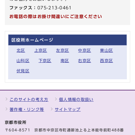
ファックス：
075-213-0461
お電話の際はお掛け間違いにご注意ください
区役所ホームページ
北区
上京区
左京区
中京区
東山区
山科区
下京区
南区
右京区
西京区
伏見区
このサイトの考え方
個人情報の取扱い
著作権・リンク等
サイトマップ
京都市役所
〒604-8571 京都市中京区寺町通御池上る上本能寺前町488番