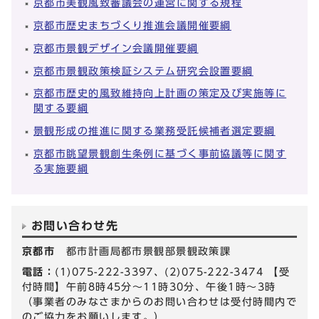
京都市美観風致審議会の運営に関する規程
京都市歴史まちづくり推進会議開催要綱
京都市景観デザイン会議開催要綱
京都市景観政策検証システム研究会設置要綱
京都市歴史的風致維持向上計画の策定及び実施等に
関する要綱
景観形成の推進に関する業務受託候補者選定要綱
京都市眺望景観創生条例に基づく事前協議等に関す
る実施要綱
お問い合わせ先
京都市
都市計画局都市景観部景観政策課
電話：
(1)075-222-3397、(2)075-222-3474 【受
付時間】午前8時45分～11時30分、午後1時～3時
（事業者のみなさまからのお問い合わせは受付時間内で
のご協力をお願いします。）