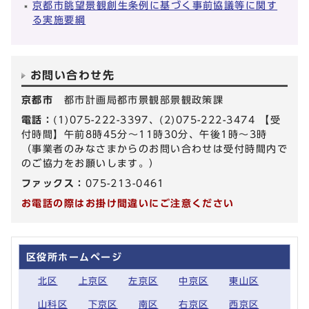
京都市眺望景観創生条例に基づく事前協議等に関す
る実施要綱
お問い合わせ先
京都市
都市計画局都市景観部景観政策課
電話：
(1)075-222-3397、(2)075-222-3474 【受
付時間】午前8時45分～11時30分、午後1時～3時
（事業者のみなさまからのお問い合わせは受付時間内で
のご協力をお願いします。）
ファックス：
075-213-0461
お電話の際はお掛け間違いにご注意ください
区役所ホームページ
北区
上京区
左京区
中京区
東山区
山科区
下京区
南区
右京区
西京区