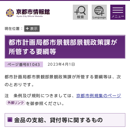
toggle
navigat
メニュー
現在位置：
表示
都市計画局都市景観部景観政策課が
所管する要綱等
2023年4月1日
ページ番号81043
都市計画局都市景観部景観政策課が所管する要綱等は、次
のとおりです。
注 条例及び規則につきましては、
京都市例規集のページ
を御参照ください。
金品の支給、貸付等に関するもの