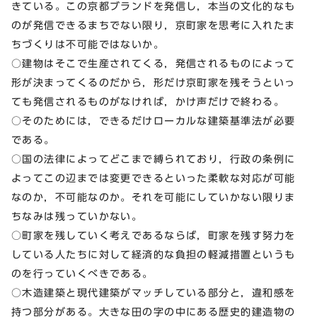
きている。この京都ブランドを発信し，本当の文化的なも
のが発信できるまちでない限り，京町家を思考に入れたま
ちづくりは不可能ではないか。
○建物はそこで生産されてくる，発信されるものによって
形が決まってくるのだから，形だけ京町家を残そうといっ
ても発信されるものがなければ，かけ声だけで終わる。
○そのためには，できるだけローカルな建築基準法が必要
である。
○国の法律によってどこまで縛られており，行政の条例に
よってこの辺までは変更できるといった柔軟な対応が可能
なのか，不可能なのか。それを可能にしていかない限りま
ちなみは残っていかない。
○町家を残していく考えであるならば，町家を残す努力を
している人たちに対して経済的な負担の軽減措置というも
のを行っていくべきである。
○木造建築と現代建築がマッチしている部分と，違和感を
持つ部分がある。大きな田の字の中にある歴史的建造物の