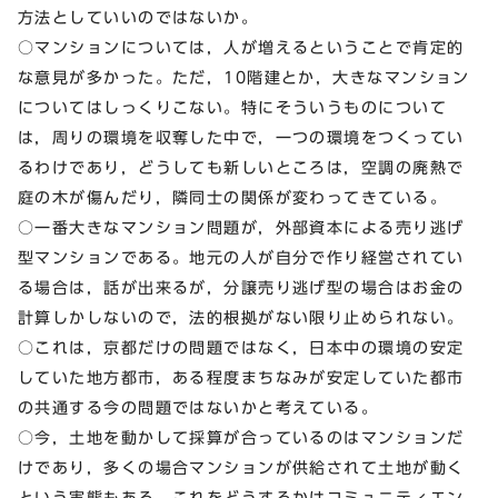
方法としていいのではないか。
○マンションについては，人が増えるということで肯定的
な意見が多かった。ただ，10階建とか，大きなマンション
についてはしっくりこない。特にそういうものについて
は，周りの環境を収奪した中で，一つの環境をつくってい
るわけであり，どうしても新しいところは，空調の廃熱で
庭の木が傷んだり，隣同士の関係が変わってきている。
○一番大きなマンション問題が，外部資本による売り逃げ
型マンションである。地元の人が自分で作り経営されてい
る場合は，話が出来るが，分譲売り逃げ型の場合はお金の
計算しかしないので，法的根拠がない限り止められない。
○これは，京都だけの問題ではなく，日本中の環境の安定
していた地方都市，ある程度まちなみが安定していた都市
の共通する今の問題ではないかと考えている。
○今，土地を動かして採算が合っているのはマンションだ
けであり，多くの場合マンションが供給されて土地が動く
という実態もある。これをどうするかはコミュニティエン