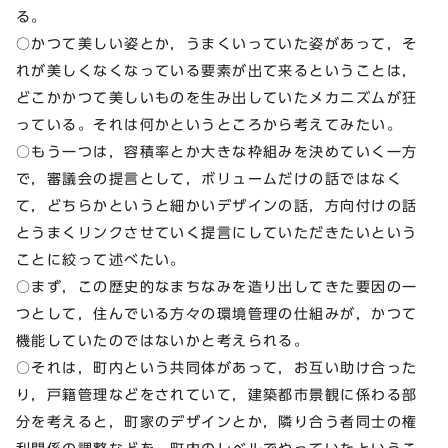
る。
○かつて美しい姿とか，うまくいっていた姿があって，そ
れが美しくなくなっている要素が出て来るということは，
どこかかつて美しいものを生み出していたメカニズムが狂
っている。それは何かというところから考えてみたい。
○もう一つは，容積率とか大きな枠組みを決めていく一方
で，審議会の提言として，ボリュームだけの話ではなく
て，どちらかというと細かいデザインの話，方向付けの話
とうまくリンクさせていく提言にしていただきたいという
ことに絞って述べたい。
○まず，この歴史的なまちなみを造り出してきた要因の一
つとして，住んでいる方々の環境管理の仕組みが，かつて
機能していたのではないかと考えられる。
○それは，町内という共同体があって，お互い助け合った
り，戸籍管理などをされていて，建築都市景観に係わる部
分を考えると，町家のデザインとか，隣り合う者同士の権