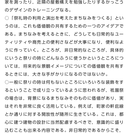
家を測ったり，近隣の屋敷構えを勉強したりするかっこう
のデザインのトレーニングなる。
○「祭礼時の利用と演出を考えたまちなみをつくる」とい
うのは，これも価値観の共有するための一つのアイデアで
ある。まちなみを考えるときに，どうしても日常的なユー
ティリティや商売上の便利さなどが大事になり，便利なよ
うに作っていく。ところが，非日常的なところが，具体的
にいうと祭りの時にどんなふうに使うかというところにつ
いては，将来的な景観イメージについての価値観を共有す
るときには，大きな手がかりになるのではないか。
○一般に祭りの時は何もないところにいろいろな装飾をす
るということで成り立っているように思われるが，祇園祭
の場合は，背景になるまちなみそのものに価値があり，実
はそれを非常に良く活用している。例えば，町家の軒庇線
とか通りに対する開放性が随所に生きている。これは，都
心に建つ建物の設計に当然配慮するべきで，意識的に盛り
込むことも出来る内容である。非日常的であるからこそ，