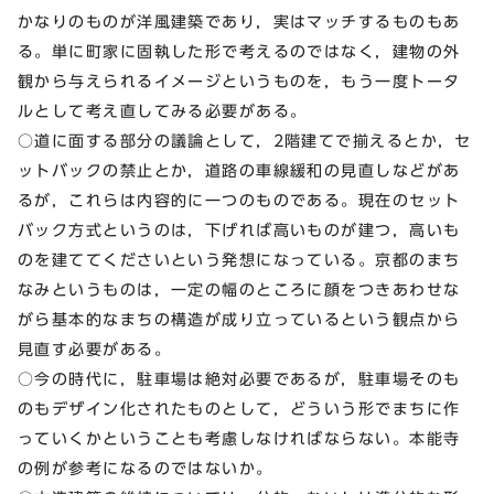
かなりのものが洋風建築であり，実はマッチするものもあ
る。単に町家に固執した形で考えるのではなく，建物の外
観から与えられるイメージというものを，もう一度トータ
ルとして考え直してみる必要がある。
○道に面する部分の議論として，2階建てで揃えるとか，セ
ットバックの禁止とか，道路の車線緩和の見直しなどがあ
るが，これらは内容的に一つのものである。現在のセット
バック方式というのは，下げれば高いものが建つ，高いも
のを建ててくださいという発想になっている。京都のまち
なみというものは，一定の幅のところに顔をつきあわせな
がら基本的なまちの構造が成り立っているという観点から
見直す必要がある。
○今の時代に，駐車場は絶対必要であるが，駐車場そのも
のもデザイン化されたものとして，どういう形でまちに作
っていくかということも考慮しなければならない。本能寺
の例が参考になるのではないか。