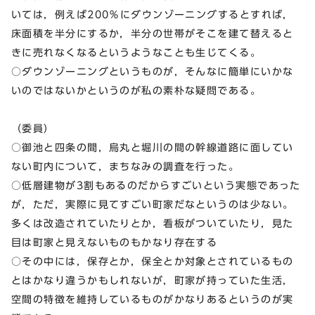
いては，例えば200％にダウンゾーニングするとすれば，
床面積を半分にするか，半分の世帯がそこを建て替えると
きに売れなくなるというようなことも生じてくる。
○ダウンゾーニングというものが，そんなに簡単にいかな
いのではないかというのが私の素朴な疑問である。
（委員）
○御池と四条の間，烏丸と堀川の間の幹線道路に面してい
ない町内について，まちなみの調査を行った。
○低層建物が3割もあるのだからすごいという実態であった
が，ただ，実際に見てすごい町家だなというのは少ない。
多くは改造されていたりとか，看板がついていたり，見た
目は町家と見えないものもかなり存在する
○その中には，保存とか，保全とか対象とされているもの
とはかなり違うかもしれないが，町家が持っていた生活，
空間の特徴を維持しているものがかなりあるというのが実