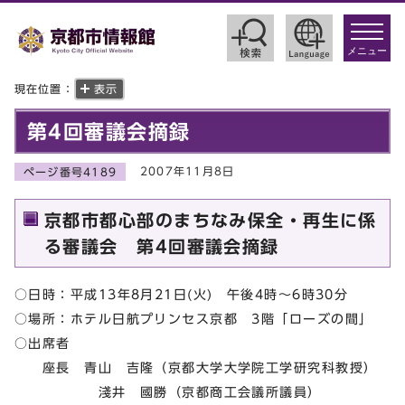
toggle
navigat
メニュー
現在位置：
表示
第4回審議会摘録
2007年11月8日
ページ番号4189
京都市都心部のまちなみ保全・再生に係
る審議会 第4回審議会摘録
○日時：平成13年8月21日(火) 午後4時～6時30分
○場所：ホテル日航プリンセス京都 3階「ローズの間」
○出席者
座長 青山 吉隆（京都大学大学院工学研究科教授）
淺井 國勝（京都商工会議所議員）