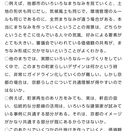
○例えば，他都市のいろいろなまちなみを見ていくと，土
地の形状も同じだし，気候風土も同じで，環境管理のルー
ルも同じであるのに，全然まちなみが違う場合がある。本
当にまちなみを作っていくということの背景は，どちらか
というとそこに住んでいる人々の気風，好みによる要素が
とても大きい。審議会でいわれている価値観の共有が，ま
ちなみ形成に欠かせないということがよくわかる。
○他のまちでは，実際にいろいろなルールづくりをしてい
く中で，このまちの町家らしいデザインは何かという時
に，非常にガイドライン化していくのが難しい。しかし京
都の場合は，京都らしさについて共通理解が得やすいので
はないか。
○例えば，町家再生のあり方をみても，実は，軒庇の扱
い，伝統的な分節線の活用は，いろいろな建築家が試みて
いる事例に共通する部分がある。それは，京都のイメージ
がかなり共通する部分が既にあるからではないか。
○このあたりでいくつかの仕掛けを作っていくと，価値観