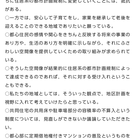
ちに住居系の都市計画規制に変更していくことには，抵抗
がある。
○一方では，安心して子育てをし，家業を継承して老後を
迎えることのできる地域でありたいと願っている。
○都心住民の感情や関心をきちんと反映する将来の事業の
あり方や，生活のあり方を明確に示しながら，それにふさ
わしい空間像を提供していくための取り組みが求められて
いる。
○そうした空間像が結果的に住居系の都市計画規制によっ
て達成できるのであれば，それに対する受け入れというこ
ともできる。
○私たちの地域としては，そういった観点で，地区計画を
視野に入れて考えていけたらと思っている。
○共同住宅の共用床や駐車場部分の容積率の不算入という
制度については，見直しができないか議論していただきた
い。
○都心部に定期借地権付きマンションの普及というものを