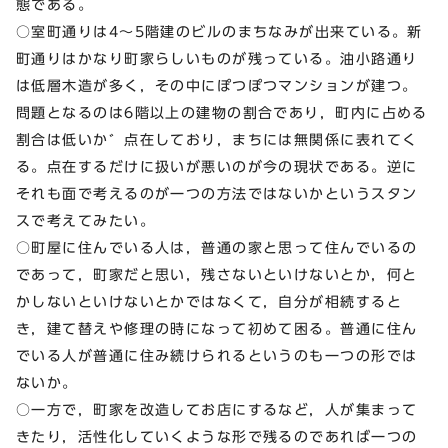
態である。
○室町通りは4～5階建のビルのまちなみが出来ている。新
町通りはかなり町家らしいものが残っている。油小路通り
は低層木造が多く，その中にぽつぽつマンションが建つ。
問題となるのは6階以上の建物の割合であり，町内に占める
割合は低いか゛点在しており，まちには無関係に表れてく
る。点在するだけに扱いが悪いのが今の現状である。逆に
それも面で考えるのが一つの方法ではないかというスタン
スで考えてみたい。
○町屋に住んでいる人は，普通の家と思って住んでいるの
であって，町家だと思い，残さないといけないとか，何と
かしないといけないとかではなくて，自分が相続すると
き，建て替えや修理の時になって初めて困る。普通に住ん
でいる人が普通に住み続けられるというのも一つの形では
ないか。
○一方で，町家を改造してお店にするなど，人が集まって
きたり，活性化していくような形で残るのであれば一つの