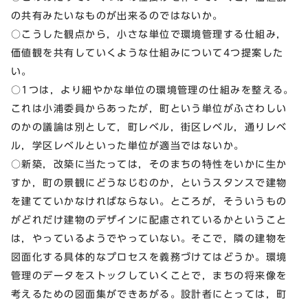
の共有みたいなものが出来るのではないか。
○こうした観点から，小さな単位で環境管理する仕組み，
価値観を共有していくような仕組みについて4つ提案した
い。
○1つは，より細やかな単位の環境管理の仕組みを整える。
これは小浦委員からあったが，町という単位がふさわしい
のかの議論は別として，町レベル，街区レベル，通りレベ
ル，学区レベルといった単位が適当ではないか。
○新築，改築に当たっては，そのまちの特性をいかに生か
すか，町の景観にどうなじむのか，というスタンスで建物
を建てていかなければならない。ところが，そういうもの
がどれだけ建物のデザインに配慮されているかということ
は，やっているようでやっていない。そこで，隣の建物を
図面化する具体的なプロセスを義務づけてはどうか。環境
管理のデータをストックしていくことで，まちの将来像を
考えるための図面集ができあがる。設計者にとっては，町