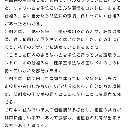
利関係の調整などを，町内のレベルでやっていたというこ
と。つまり小さな単位でいろんな環境をコントロールする
仕組み，常に自分たちが近隣の環境に係わっていく仕組み
があったといえる。
○例えば，土地の分筆，合筆の規制であるとか，軒高の調
整，通りに面して何を建ててはいけないとか。ある町に行
くと，格子のデザインも決めている町もあった。
○こうした町内のような小さな単位で行っていた環境のコ
ントロールの仕組みは，建築基準法など国レベルのものに
持っていかれた部分がある。
○例えば，隣に困った建物が建った時，文句をいう先は，
市役所の窓口しかないという状況にある。自分たちの環境
が，法制度の中で手の届くところにないことに問題点を感
じる。
○町中に住んでいる人の価値観が多様化し，価値の共有が
非常に難しい中で，あえて京都は，価値観の共有が出来る
まちであると考える。