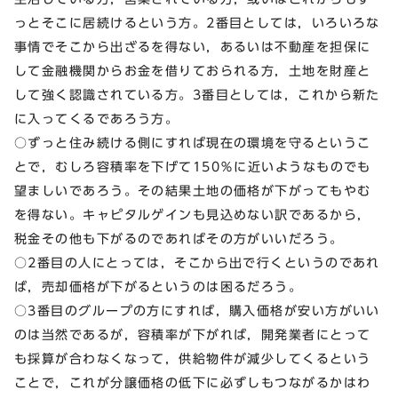
っとそこに居続けるという方。2番目としては，いろいろな
事情でそこから出ざるを得ない，あるいは不動産を担保に
して金融機関からお金を借りておられる方，土地を財産と
して強く認識されている方。3番目としては，これから新た
に入ってくるであろう方。
○ずっと住み続ける側にすれば現在の環境を守るというこ
とで，むしろ容積率を下げて150％に近いようなものでも
望ましいであろう。その結果土地の価格が下がってもやむ
を得ない。キャピタルゲインも見込めない訳であるから，
税金その他も下がるのであればその方がいいだろう。
○2番目の人にとっては，そこから出で行くというのであれ
ば，売却価格が下がるというのは困るだろう。
○3番目のグループの方にすれば，購入価格が安い方がいい
のは当然であるが，容積率が下がれば，開発業者にとって
も採算が合わなくなって，供給物件が減少してくるという
ことで，これが分譲価格の低下に必ずしもつながるかはわ