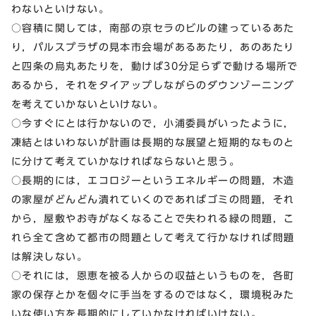
わないといけない。
○容積に関しては，南部の京セラのビルの建っているあた
り，パルスプラザの見本市会場があるあたり，あのあたり
と四条の烏丸あたりを，動けば30分足らずで動ける場所で
あるから，それをタイアップしながらのダウンゾーニング
を考えていかないといけない。
○今すぐにとは行かないので，小浦委員がいったように，
凍結とはいわないが計画は長期的な展望と短期的なものと
に分けて考えていかなければならないと思う。
○長期的には，エコロジーというエネルギーの問題，木造
の家屋がどんどん潰れていくのであればゴミの問題，それ
から，屋敷やお寺がなくなることで失われる緑の問題，こ
れら全て含めて都市の問題として考えて行かなければ問題
は解決しない。
○それには，恩恵を被る人からの収益というものを，各町
家の保存とかを個々に手当をするのではなく，環境税みた
いな使い方を長期的にしていかなければいけない。