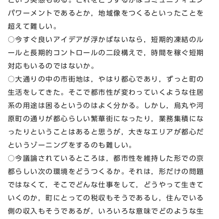
パワーメントであるとか，地域像をつくるといったことを
超えて難しい。
○今すぐ良いアイデアが浮かばないなら，短期的凍結のル
ールと長期的コントロールの二段構えで，時間を稼ぐ短期
対応もいるのではないか。
○大通りの中の市街地は，やはり都心であり，ずっと町の
生活をしてきた。そこで都市性が変わっていくような住居
系の用途は困るというのはよく分かる。しかし，烏丸や河
原町の通りが都心らしい繁華街になったり，業務集積にな
ったりということはあると思うが，大きなエリアが都心だ
というゾーニングをするのも難しい。
○今議論されているところは，都市性を維持した形での京
都らしい次の環境をどうつくるか。それは，形だけの問題
ではなくて，そこでどんな仕事をして，どうやって生きて
いくのか，町にとっての税収もそうであるし，住んでいる
側の収入もそうであるが，いろいろな意味でどのような生