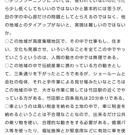
○ダウンゾーニングについては，使われていないのだった
ら少し低くしてもいいのではないかと基本的には思うが，
田の字の中心部だけの問題としてとらえるのではなく，他
の地域とのタイアップがないと，実現は難しいのではない
か。
○この地域が高度集積地区で，その中で仕事もし，住ま
い，文化も発展させ，いろいろなことを全てこの中でやっ
ていこうというのは，人間の動きの中では無理である。
○この地域の中で伝統産業に携わっている方の動きとし
て，三条通りを下がったところであるが，ショールームと
会社の母体，それと手作業による見せ場みたいなところは
この地域の中で，大きな作業に関しては竹田駅の近くでや
っている方がある。竹田駅と四条烏丸は20分余りである。
○車というのは高い税金を納める土地の中で，車に税金を
納めるということは不合理なことなので，出来るだけ公共
の乗り物を使い，合理的な動きをする必要がある。循環バ
ス等を使ったり，福祉施策とか緊急用などに有効に車を使