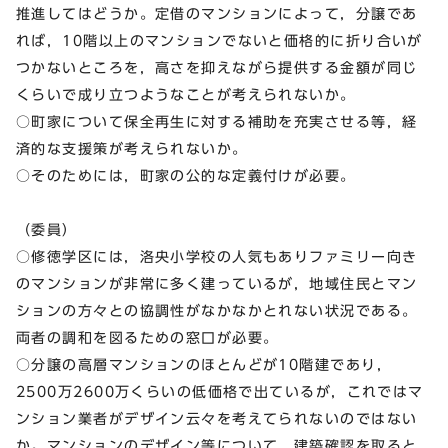
推進してはどうか。定借のマンションによって，分譲であ
れば，10階以上のマンションでないと価格的に折り合いが
つかないところを，高さを抑えながら提供する金額が同じ
くらいで成り立つようなことが考えられないか。
○町家について保全再生に対する補助を充実させる等，経
済的な支援策が考えられないか。
○そのためには，町家の公的な定義付けが必要。
（委員）
○修徳学区には，洛央小学校の人気もありファミリー向き
のマンションが非常に多く建っているが，地域住民とマン
ションの方々との協調性がなかなかとれない状況である。
両者の調和を図るための窓口が必要。
○分譲の高層マンションのほとんどが10階建であり，
2500万2600万くらいの低価格で出ているが，これではマ
ンション業者がデザイン云々を考えてられないのではない
か。マンションのデザイン等について，建築確認を取ると