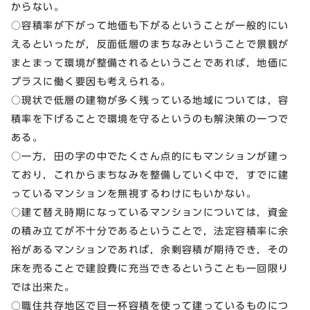
からない。
○容積率が下がって地価も下がるということが一般的にい
えるといったが，反面低層のまちなみということで景観が
まとまって環境が整備されるということであれば，地価に
プラスに働く要因も考えられる。
○現状で低層の建物が多く残っている地域については，容
積率を下げることで環境を守るというのも解決策の一つで
ある。
○一方，田の字の中でたくさん点的にもマンションが建っ
ており，これからまちなみを整備していく中で，すでに建
っているマンションを無視するわけにもいかない。
○建て替え時期になっているマンションについては，資金
の積み立てが不十分であるということで，法定容積率に余
裕があるマンションであれば，余剰容積が期待でき，その
床を売ることで建設費に充当できるということも一回限り
では出来た。
○職住共存地区で目一杯容積を使って建っているものにつ