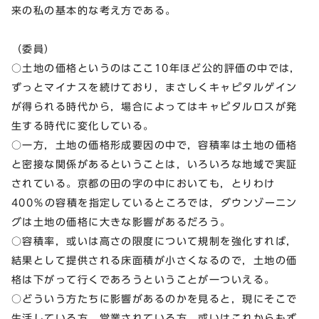
来の私の基本的な考え方である。
（委員）
○土地の価格というのはここ10年ほど公的評価の中では，
ずっとマイナスを続けており，まさしくキャピタルゲイン
が得られる時代から，場合によってはキャピタルロスが発
生する時代に変化している。
○一方，土地の価格形成要因の中で，容積率は土地の価格
と密接な関係があるということは，いろいろな地域で実証
されている。京都の田の字の中においても，とりわけ
400％の容積を指定しているところでは，ダウンゾーニン
グは土地の価格に大きな影響があるだろう。
○容積率，或いは高さの限度について規制を強化すれば，
結果として提供される床面積が小さくなるので，土地の価
格は下がって行くであろうということが一ついえる。
○どういう方たちに影響があるのかを見ると，現にそこで
生活している方，営業されている方，或いはこれからもず