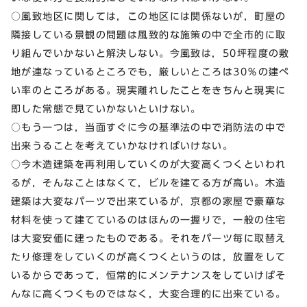
○風致地区に関しては，この地区には関係ないが，町屋の
隣接している景観の問題は風致的な施策の中で全市的に取
り組んでいかないと解決しない。今風致は，50坪程度の敷
地が連なっているところでも，厳しいところは30％の建ぺ
い率のところがある。現実離れしたことをきちんと現実に
即した常態で見ていかないといけない。
○もう一つは，当面すぐに今の基準法の中で消防法の中で
出来うることを考えていかなければいけない。
○今木造建築を再利用していくのが大変高くつくといわれ
るが，そんなことはなくて，ビルを建てる方が高い。木造
建築は大変なパーツで出来ているが，京都の家屋で豪華な
材料を使って建てているのはほんの一握りで，一般の住宅
は大変安価に建ったものである。それをパーツ毎に取替え
たり修理をしていくのが高くつくというのは，放置をして
いるからであって，恒常的にメンテナンスをしていけばそ
んなに高くつくものではなく，大変合理的に出来ている。