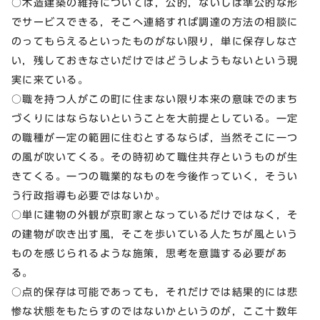
○木造建築の維持については，公的，ないしは準公的な形
でサービスできる，そこへ連絡すれば調達の方法の相談に
のってもらえるといったものがない限り，単に保存しなさ
い，残しておきなさいだけではどうしようもないという現
実に来ている。
○職を持つ人がこの町に住まない限り本来の意味でのまち
づくりにはならないということを大前提としている。一定
の職種が一定の範囲に住むとするならば，当然そこに一つ
の風が吹いてくる。その時初めて職住共存というものが生
きてくる。一つの職業的なものを今後作っていく，そうい
う行政指導も必要ではないか。
○単に建物の外観が京町家となっているだけではなく，そ
の建物が吹き出す風，そこを歩いている人たちが風という
ものを感じられるような施策，思考を意識する必要があ
る。
○点的保存は可能であっても，それだけでは結果的には悲
惨な状態をもたらすのではないかというのが，ここ十数年