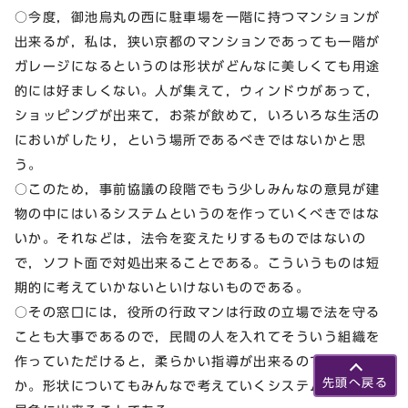
○今度，御池烏丸の西に駐車場を一階に持つマンションが
出来るが，私は，狭い京都のマンションであっても一階が
ガレージになるというのは形状がどんなに美しくても用途
的には好ましくない。人が集えて，ウィンドウがあって，
ショッピングが出来て，お茶が飲めて，いろいろな生活の
においがしたり，という場所であるべきではないかと思
う。
○このため，事前協議の段階でもう少しみんなの意見が建
物の中にはいるシステムというのを作っていくべきではな
いか。それなどは，法令を変えたりするものではないの
で，ソフト面で対処出来ることである。こういうものは短
期的に考えていかないといけないものである。
○その窓口には，役所の行政マンは行政の立場で法を守る
ことも大事であるので，民間の人を入れてそういう組織を
作っていただけると，柔らかい指導が出来るのではない
先頭へ戻る
か。形状についてもみんなで考えていくシステムなどは，