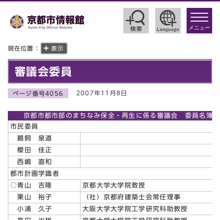
toggle
navigat
メニュー
現在位置：
表示
審議会委員
2007年11月8日
ページ番号4056
京都市都市部のまちなみ保全・再生に係る審議会 委員名簿
市民委員
鵜飼 泉道
櫻田 佳正
西嶋 直和
都市計画学識者
○青山 吉隆
京都大学大学院教授
栗山 裕子
（社）京都府建築士会常任理事
小浦 久子
大阪大学大学院工学研究科助教授