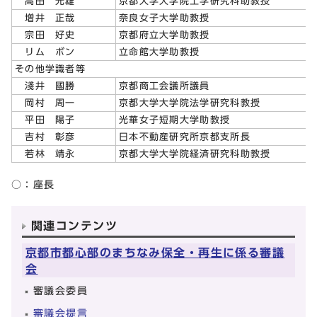
高田 光雄
京都大学大学院工学研究科助教授
増井 正哉
奈良女子大学助教授
宗田 好史
京都府立大学助教授
リム ボン
立命館大学助教授
その他学識者等
淺井 國勝
京都商工会議所議員
岡村 周一
京都大学大学院法学研究科教授
平田 陽子
光華女子短期大学助教授
吉村 彰彦
日本不動産研究所京都支所長
若林 靖永
京都大学大学院経済研究科助教授
○：座長
関連コンテンツ
京都市都心部のまちなみ保全・再生に係る審議
会
審議会委員
審議会提言