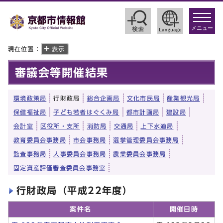
toggle
navigat
メニュー
現在位置：
表示
審議会等開催結果
環境政策局
行財政局
総合企画局
文化市民局
産業観光局
保健福祉局
子ども若者はぐくみ局
都市計画局
建設局
会計室
区役所・支所
消防局
交通局
上下水道局
教育委員会事務局
市会事務局
選挙管理委員会事務局
監査事務局
人事委員会事務局
農業委員会事務局
固定資産評価審査委員会事務室
行財政局（平成22年度）
案件名
開催日時