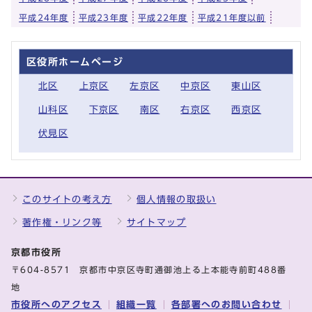
平成24年度
平成23年度
平成22年度
平成21年度以前
区役所ホームページ
北区
上京区
左京区
中京区
東山区
山科区
下京区
南区
右京区
西京区
伏見区
このサイトの考え方
個人情報の取扱い
著作権・リンク等
サイトマップ
京都市役所
〒604-8571 京都市中京区寺町通御池上る上本能寺前町488番
地
市役所へのアクセス
組織一覧
各部署へのお問い合わせ