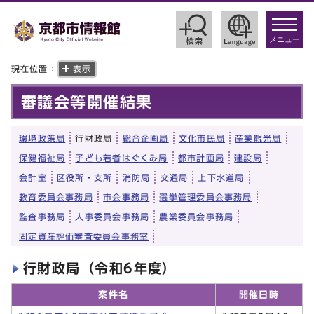
toggle
navigat
メニュー
現在位置：
表示
審議会等開催結果
環境政策局
行財政局
総合企画局
文化市民局
産業観光局
保健福祉局
子ども若者はぐくみ局
都市計画局
建設局
会計室
区役所・支所
消防局
交通局
上下水道局
教育委員会事務局
市会事務局
選挙管理委員会事務局
監査事務局
人事委員会事務局
農業委員会事務局
固定資産評価審査委員会事務室
行財政局（令和6年度）
案件名
開催日時