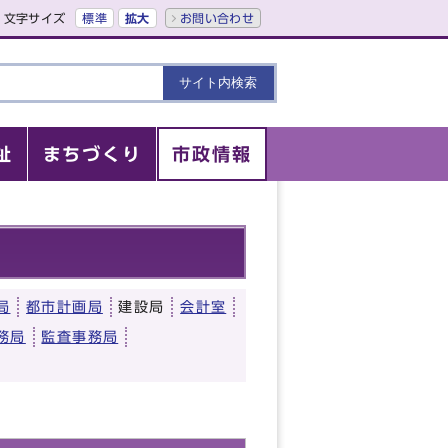
文字サイズ
標準
拡大
お問い合わせ
祉
まちづくり
市政情報
局
都市計画局
建設局
会計室
務局
監査事務局