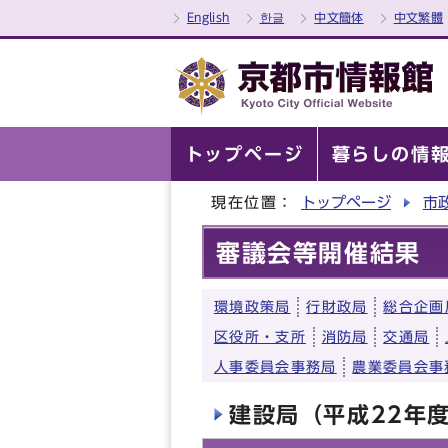
English
한글
中文簡体
中文繁體
トップページ
暮らしの情
現在位置：
トップページ
市
審議会等開催結果
環境政策局
行財政局
総合企画
区役所・支所
消防局
交通局
人事委員会事務局
農業委員会事
建設局（平成22年