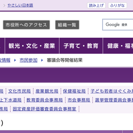
やさしい日本語
読み上げ
ふりがな
市役所へのアクセス
組織一覧
報
観光・文化・産業
子育て・教育
健康・福
政情報
市民参加
審議会等開催結果
局
文化市民局
産業観光局
保健福祉局
子ども若者はぐくみ
上下水道局
教育委員会事務局
市会事務局
選挙管理委員会事
務局
固定資産評価審査委員会事務室
度）