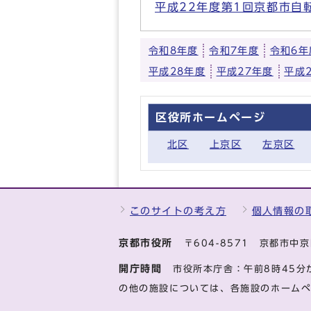
平成22年度第1回京都市自
令和8年度
令和7年度
令和6年
平成28年度
平成27年度
平成
区役所ホームページ
北区
上京区
左京区
このサイトの考え方
個人情報の
京都市役所
〒604-8571 京都市
開庁時間
市役所本庁舎：午前8時45分
の他の施設については、各施設のホーム