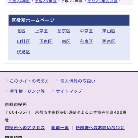
平成24年度
平成23年度
平成22年度
平成21年度以前
区役所ホームページ
北区
上京区
左京区
中京区
東山区
山科区
下京区
南区
右京区
西京区
伏見区
このサイトの考え方
個人情報の取扱い
著作権・リンク等
サイトマップ
京都市役所
〒604-8571 京都市中京区寺町通御池上る上本能寺前町488番
地
市役所へのアクセス
組織一覧
各部署へのお問い合わせ
開庁時間