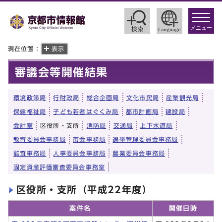
toggle
navigat
メニュー
現在位置：
表示
審議会等開催結果
環境政策局
行財政局
総合企画局
文化市民局
産業観光局
保健福祉局
子ども若者はぐくみ局
都市計画局
建設局
会計室
区役所・支所
消防局
交通局
上下水道局
教育委員会事務局
市会事務局
選挙管理委員会事務局
監査事務局
人事委員会事務局
農業委員会事務局
固定資産評価審査委員会事務室
区役所・支所（平成22年度）
案件名
開催日時