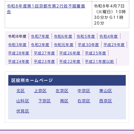
令和8年度第1回京都市第2行政不服審査
令和8年4月7日
会
（火曜日）10時
30分から11時
20分
令和8年度
令和7年度
令和6年度
令和5年度
令和4年度
令和3年度
令和2年度
令和元年度
平成30年度
平成29年度
平成28年度
平成27年度
平成26年度
平成25年度
平成24年度
平成23年度
平成22年度
平成21年度以前
区役所ホームページ
北区
上京区
左京区
中京区
東山区
山科区
下京区
南区
右京区
西京区
伏見区