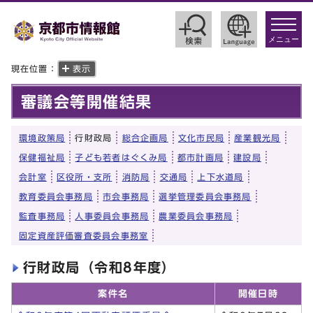
toggle
navigat
メニュー
現在位置：
表示
審議会等開催結果
環境政策局
行財政局
総合企画局
文化市民局
産業観光局
保健福祉局
子ども若者はぐくみ局
都市計画局
建設局
会計室
区役所・支所
消防局
交通局
上下水道局
教育委員会事務局
市会事務局
選挙管理委員会事務局
監査事務局
人事委員会事務局
農業委員会事務局
固定資産評価審査委員会事務室
行財政局（令和8年度）
案件名
開催日時