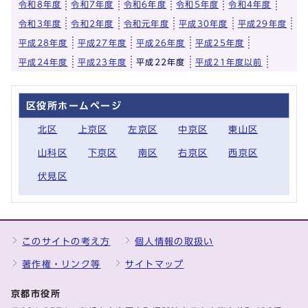
令和8年度
令和7年度
令和6年度
令和5年度
令和4年度
令和3年度
令和2年度
令和元年度
平成30年度
平成29年度
平成28年度
平成27年度
平成26年度
平成25年度
平成24年度
平成23年度
平成22年度
平成21年度以前
区役所ホームページ
北区
上京区
左京区
中京区
東山区
山科区
下京区
南区
右京区
西京区
伏見区
このサイトの考え方
個人情報の取扱い
著作権・リンク等
サイトマップ
京都市役所