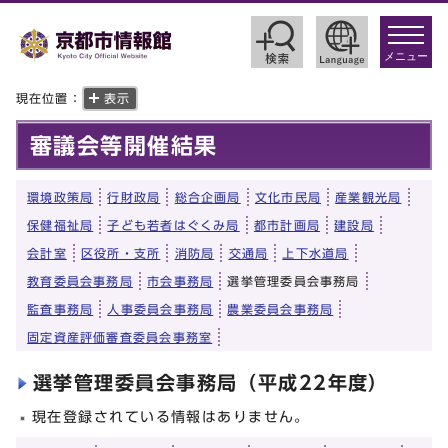
toggle
navigat
メニュー
現在位置：
表示
審議会等開催結果
環境政策局
行財政局
総合企画局
文化市民局
産業観光局
保健福祉局
子ども若者はぐくみ局
都市計画局
建設局
会計室
区役所・支所
消防局
交通局
上下水道局
教育委員会事務局
市会事務局
選挙管理委員会事務局
監査事務局
人事委員会事務局
農業委員会事務局
固定資産評価審査委員会事務室
選挙管理委員会事務局（平成22年度）
現在登録されている情報はありません。