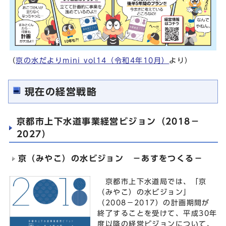
（
京の水だよりmini vol14（令和4年10月）
より）
現在の経営戦略
京都市上下水道事業経営ビジョン（2018－
2027）
京（みやこ）の水ビジョン －あすをつくる－
京都市上下水道局では、「京
（みやこ）の水ビジョン」
（2008－2017）の計画期間が
終了することを受けて、平成30年
度以降の経営ビジョンについて、