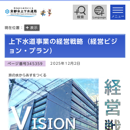
toggle
navigat
メニュー
現在位置：
表示
上下水道事業の経営戦略（経営ビジ
ョン・プラン）
2025年12月2日
ページ番号345359