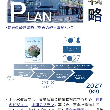
（
現在の経営戦略
／
過去の経営戦略など
）
上下水道局では、事業課題に的確に対応するため、
長期
のビジョン
、
中期のプラン
に基づき、事業を推進して
おります。中期のプランは、更に
単年度計画
にて、進捗