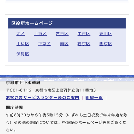
区役所ホームページ
北区
上京区
左京区
中京区
東山区
山科区
下京区
南区
右京区
西京区
伏見区
京都市上下水道局
〒601-8116 京都市南区上鳥羽鉾立町11番地3
お客さまサービスセンター等のご案内
組織一覧
開庁時間
午前8時30分から午後5時15分（いずれも土日祝及び年末年始を除
く）その他の施設については、各施設のホームページ等をご覧くだ
さい。