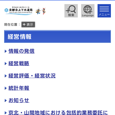
toggle
navigat
メニュー
現在位置：
表示
経営情報
情報の発信
経営戦略
経営評価・経営状況
統計年報
お知らせ
京北・山間地域における包括的業務委託に