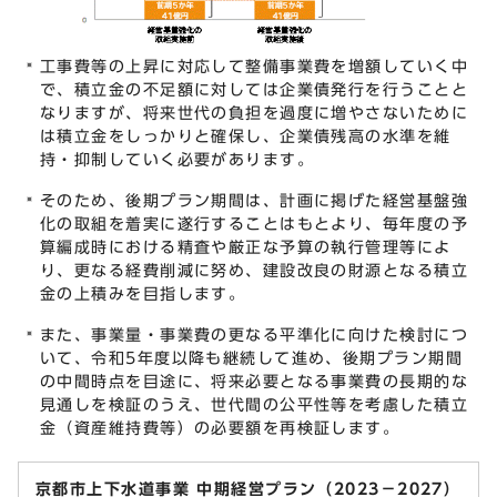
工事費等の上昇に対応して整備事業費を増額していく中
で、積立金の不足額に対しては企業債発行を行うことと
なりますが、将来世代の負担を過度に増やさないために
は積立金をしっかりと確保し、企業債残高の水準を維
持・抑制していく必要があります。
そのため、後期プラン期間は、計画に掲げた経営基盤強
化の取組を着実に遂行することはもとより、毎年度の予
算編成時における精査や厳正な予算の執行管理等によ
り、更なる経費削減に努め、建設改良の財源となる積立
金の上積みを目指します。
また、事業量・事業費の更なる平準化に向けた検討につ
いて、令和5年度以降も継続して進め、後期プラン期間
の中間時点を目途に、将来必要となる事業費の長期的な
見通しを検証のうえ、世代間の公平性等を考慮した積立
金（資産維持費等）の必要額を再検証します。
京都市上下水道事業 中期経営プラン（2023－2027）