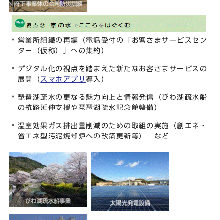
営業所組織の再編（電話受付の「お客さまサービスセン
ター（仮称）」への集約）
デジタル化の視点を踏まえた新たなお客さまサービスの
展開（
スマホアプリ
導入）
琵琶湖疏水の更なる魅力向上と情報発信（びわ湖疏水船
の航路延伸支援や琵琶湖疏水記念館整備）
温室効果ガス排出量削減のための取組の実施（創エネ・
省エネ型汚泥焼却炉への改築更新等） など