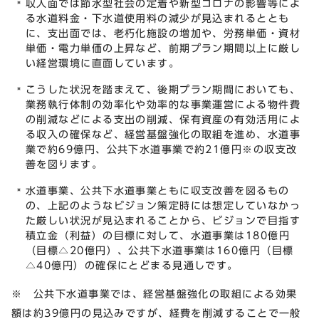
収入面では節水型社会の定着や新型コロナの影響等によ
る水道料金・下水道使用料の減少が見込まれるととも
に、支出面では、老朽化施設の増加や、労務単価・資材
単価・電力単価の上昇など、前期プラン期間以上に厳し
い経営環境に直面しています。
こうした状況を踏まえて、後期プラン期間においても、
業務執行体制の効率化や効率的な事業運営による物件費
の削減などによる支出の削減、保有資産の有効活用によ
る収入の確保など、経営基盤強化の取組を進め、水道事
業で約69億円、公共下水道事業で約21億円
※
の収支改
善を図ります。
水道事業、公共下水道事業ともに収支改善を図るもの
の、上記のようなビジョン策定時には想定していなかっ
た厳しい状況が見込まれることから、ビジョンで目指す
積立金（利益）の目標に対して、水道事業は180億円
（目標△20億円）、公共下水道事業は160億円（目標
△40億円）の確保にとどまる見通しです。
※ 公共下水道事業では、経営基盤強化の取組による効果
額は約39億円の見込みですが、経費を削減することで一般