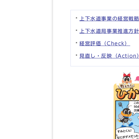
上下水道事業の経営戦略（
上下水道局事業推進方針
経営評価（Check）
見直し・反映（Action