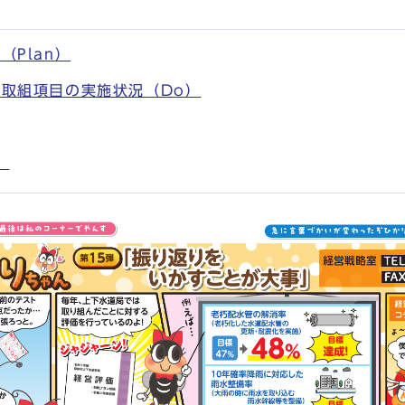
Plan）
取組項目の実施状況（Do）
）