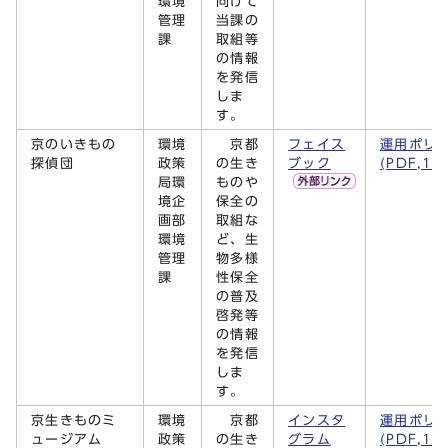
環境
向けて
管理
当課の
課
取組等
の情報
を発信
しま
す。
京のいきもの
環境
京都
フェイス
運用ポリ
探偵団
政策
の生き
ブック
(PDF,14
局環
ものや
境企
保全の
画部
取組な
環境
ど、生
管理
物多様
課
性保全
の普及
啓発等
の情報
を発信
しま
す。
京生きものミ
環境
京都
インスタ
運用ポリ
ュージアム
政策
の生き
グラム
(PDF,14