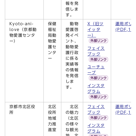
報を発
信しま
す。
Kyoto-ani-
保健
動物
X（旧ツ
運用ポリ
love（京都動
福祉
愛護啓
イッタ
(PDF,15
物愛護センタ
局動
発イベ
ー）
ー）
物愛
ント、
護セ
動物愛
フェイス
ンタ
護行政
ブック
ー
に係る
実績等
ユーチュ
の情報
ーブ
を発信
しま
インスタ
す。
グラム
京都市北区役
北区
北区
フェイス
運用ポリ
所
役所
の魅力
ブック
(PDF,15
地域
（北区
力推
の様々
インスタ
進室
な観光
グラム
地、北