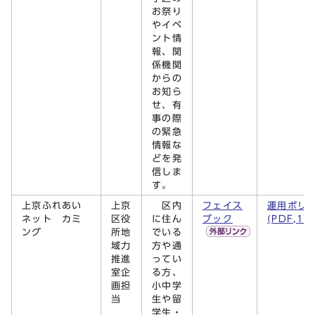
お祭り
やイベ
ント情
報、関
係機関
からの
お知ら
せ、有
事の際
の緊急
情報な
どを発
信しま
す。
上京ふれあい
上京
区内
フェイス
運用ポリ
ネット カミ
区役
に住ん
ブック
(PDF,14
ング
所地
でいる
域力
方や通
推進
ってい
室企
る方、
画担
小中学
当
生や留
学生・