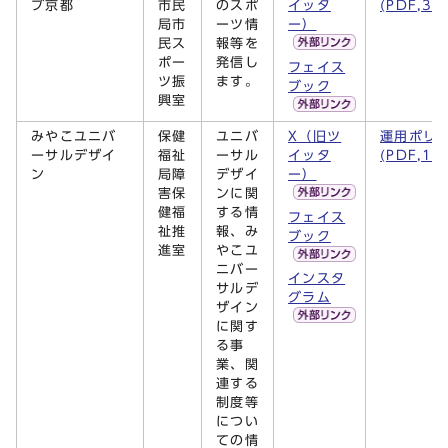
ブ京都
市民
のスポ
イッタ
(PDF,31
局市
ーツ情
ー）
民ス
報等を
ポー
発信し
フェイス
ツ振
ます。
ブック
興室
みやこユニバ
保健
ユニバ
X（旧ツ
運用ポリ
ーサルデザイ
福祉
ーサル
イッタ
(PDF,14
ン
局障
デザイ
ー）
害保
ンに関
健福
する情
フェイス
祉推
報、み
ブック
進室
やこユ
ニバー
インスタ
サルデ
グラム
ザイン
に関す
る事
業、関
連する
制度等
につい
ての情