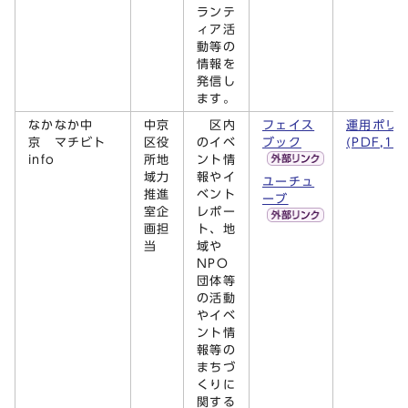
ランテ
ィア活
動等の
情報を
発信し
ます。
なかなか中
中京
区内
フェイス
運用ポリ
京 マチビト
区役
のイベ
ブック
(PDF,16
info
所地
ント情
域力
報やイ
ユーチュ
推進
ベント
ーブ
室企
レポー
画担
ト、地
当
域や
NPO
団体等
の活動
やイベ
ント情
報等の
まちづ
くりに
関する