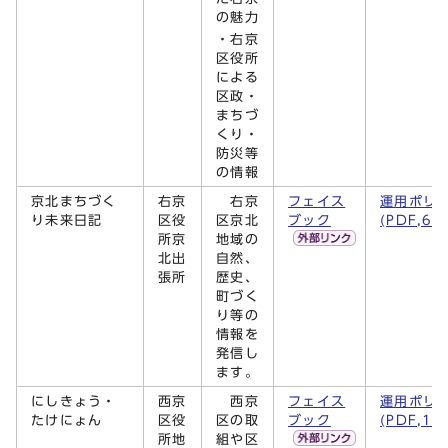
の魅力
・右京
区役所
による
区政・
まちづ
くり・
防災等
の情報
京北まちづく
右京
右京
フェイス
運用ポリ
り未来日記
区役
区京北
ブック
(PDF,69
所京
地域の
北出
自然、
張所
歴史、
町づく
り等の
情報を
発信し
ます。
にしきょう・
西京
西京
フェイス
運用ポリ
たけにょん
区役
区の取
ブック
(PDF,14
所地
組や区