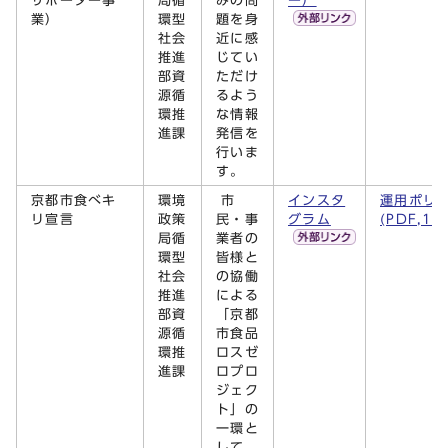
サポーター事
局循
みの問
ー）
業）
環型
題を身
社会
近に感
推進
じてい
部資
ただけ
源循
るよう
環推
な情報
進課
発信を
行いま
す。
京都市食べキ
環境
市
インスタ
運用ポリ
リ宣言
政策
民・事
グラム
(PDF,14
局循
業者の
環型
皆様と
社会
の協働
推進
による
部資
「京都
源循
市食品
環推
ロスゼ
進課
ロプロ
ジェク
ト」の
一環と
して、