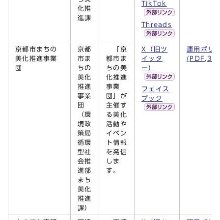
TikTok
化推
進課
Threads
京都市まちの
京都
「京
X（旧ツ
運用ポリ
美化推進事業
市ま
都市ま
イッタ
(PDF,31
団
ちの
ちの美
ー）
美化
化推進
推進
事業
フェイス
事業
団」が
ブック
団
主催す
（環
る美化
境政
活動や
策局
イベン
循環
ト情報
型社
を発信
会推
しま
進部
す。
まち
美化
推進
課）