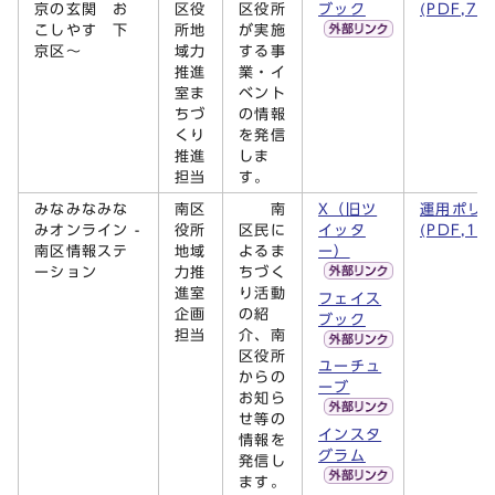
京の玄関 お
区役
区役所
ブック
(PDF,78
こしやす 下
所地
が実施
京区～
域力
する事
推進
業・イ
室ま
ベント
ちづ
の情報
くり
を発信
推進
しま
担当
す。
みなみなみな
南区
南
X（旧ツ
運用ポリ
みオンライン -
役所
区民に
イッタ
(PDF,15
南区情報ステ
地域
よるま
ー）
ーション
力推
ちづく
進室
り活動
フェイス
企画
の紹
ブック
担当
介、南
区役所
ユーチュ
からの
ーブ
お知ら
せ等の
インスタ
情報を
グラム
発信し
ます。