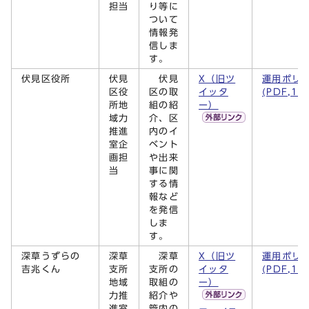
担当
り等に
ついて
情報発
信しま
す。
伏見区役所
伏見
伏見
X（旧ツ
運用ポリ
区役
区の取
イッタ
(PDF,14
所地
組の紹
ー）
域力
介、区
推進
内のイ
室企
ベント
画担
や出来
当
事に関
する情
報など
を発信
しま
す。
深草うずらの
深草
深草
X（旧ツ
運用ポリ
吉兆くん
支所
支所の
イッタ
(PDF,14
地域
取組の
ー）
力推
紹介や
進室
管内の