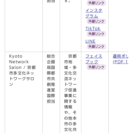
担当
す。
インスタ
グラム
TikTok
LINE
Kyoto
総合
京都
フェイス
運用ポリ
Network
企画
市地
ブック
(PDF,13
Salon / 京都
局国
域・多
市多文化ネッ
際都
文化交
トワークサロ
市共
流ネッ
ン
創推
トワー
進室
ク促進
国際
事業に
担当
関する
情報
や、そ
の他本
市の多
文化共