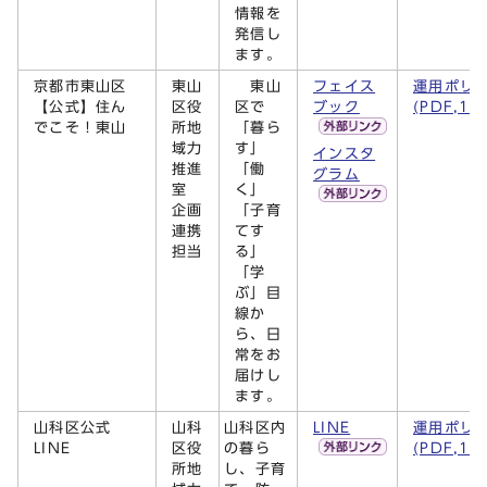
情報を
発信し
ます。
京都市東山区
東山
東山
フェイス
運用ポリ
【公式】住ん
区役
区で
ブック
(PDF,15
でこそ！東山
所地
「暮ら
域力
す」
インスタ
推進
「働
グラム
室
く」
企画
「子育
連携
てす
担当
る」
「学
ぶ」目
線か
ら、日
常をお
届けし
ます。
山科区公式
山科
LINE
運用ポリ
山科区内
LINE
区役
(PDF,14
の暮ら
所地
し、子育