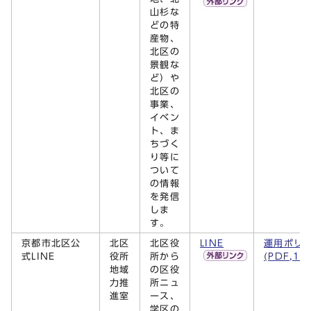
山杉な
どの特
産物、
北区の
景観な
ど）や
北区の
事業、
イベン
ト、ま
ちづく
り等に
ついて
の情報
を発信
しま
す。
京都市北区公
北区
北区役
LINE
運用ポリ
式LINE
役所
所から
(PDF,13
地域
の区役
力推
所ニュ
進室
ース、
学区の