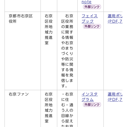
note
京都市右京区
右京
右京
フェイス
運用ポリ
役所
区役
区役所
ブック
(PDF,72
所地
の業務
域力
に関す
推進
る情報
室
や右京
のまち
づくり
や防災
等に関
する情
報を発
信しま
す。
右京ファン
右京
・右京
インスタ
運用ポリ
区役
に住
グラム
(PDF,72
所地
む・通
域力
う人の
推進
目線か
室
ら捉え
た右京