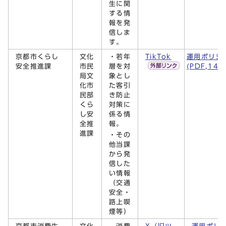
生に関
する情
報を発
信しま
す。
京都市くらし
文化
・若年
TikTok
運用ポリシ
安全推進課
市民
層を対
(PDF,142
局文
象とし
化市
た客引
民部
き防止
くら
対策に
し安
係る情
全推
報。
進課
・その
他当課
から発
信した
い情報
（交通
安全・
路上喫
煙等）