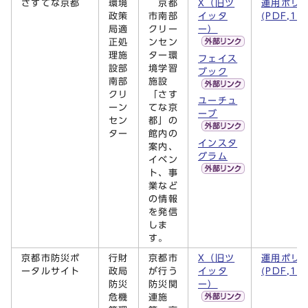
さすてな京都
環境
京都
X（旧ツ
運用ポリ
政策
市南部
イッタ
(PDF,14
局適
クリー
ー）
正処
ンセン
理施
ター環
フェイス
設部
境学習
ブック
南部
施設
クリ
「さす
ユーチュ
ーン
てな京
ーブ
セン
都」の
ター
館内の
インスタ
案内、
グラム
イベン
ト、事
業など
の情報
を発信
しま
す。
京都市防災ポ
行財
京都市
X（旧ツ
運用ポリ
ータルサイト
政局
が行う
イッタ
(PDF,11
防災
防災関
ー）
危機
連施