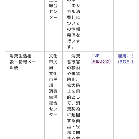
総合
「エシ
セン
カル消
ター
費」に
ついて
の情報
発信を
行いま
す。
消費生活相
文化
消費
LINE
運用ポリ
談・情報メー
市民
者被害
(PDF,14
ル便
局
の救済
文化
や未然
市民
防止、
部
拡大防
消費
止を目
生活
的とし
総合
て、消
セン
費契約
ター
に起因
する商
品・役
務に関
する危