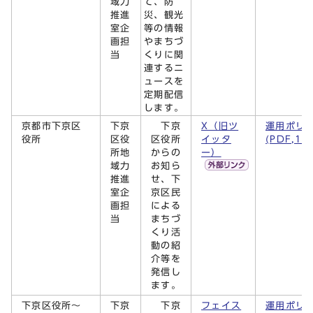
域力
て、防
推進
災、観光
室企
等の情報
画担
やまちづ
当
くりに関
連するニ
ュースを
定期配信
します。
京都市下京区
下京
下京
X（旧ツ
運用ポリ
役所
区役
区役所
イッタ
(PDF,14
所地
からの
ー）
域力
お知ら
推進
せ、下
室企
京区民
画担
による
当
まちづ
くり活
動の紹
介等を
発信し
ます。
下京区役所～
下京
下京
フェイス
運用ポリ