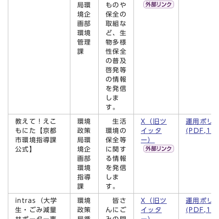
局環
ものや
境企
保全の
画部
取組な
環境
ど、生
管理
物多様
課
性保全
の普及
啓発等
の情報
を発信
しま
す。
教えて！えこ
環境
生活
X（旧ツ
運用ポリ
もにた【京都
政策
環境の
イッタ
(PDF,13
市環境指導課
局環
保全等
ー）
公式】
境企
に関す
画部
る情報
環境
を発信
指導
しま
課
す。
intras（大学
環境
皆さ
X（旧ツ
運用ポリ
生・ごみ減量
政策
んにご
イッタ
(PDF,14