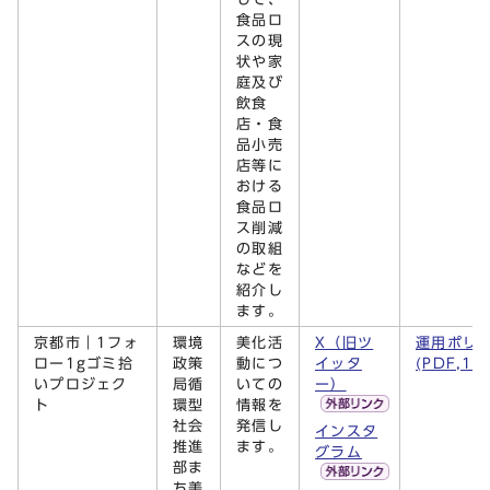
食品ロ
スの現
状や家
庭及び
飲食
店・食
品小売
店等に
おける
食品ロ
ス削減
の取組
などを
紹介し
ます。
京都市｜1フォ
環境
美化活
X（旧ツ
運用ポリ
ロー1gゴミ拾
政策
動につ
イッタ
(PDF,13
いプロジェク
局循
いての
ー）
ト
環型
情報を
社会
発信し
インスタ
推進
ます。
グラム
部ま
ち美