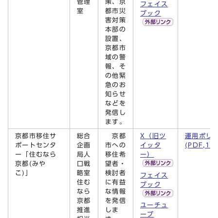
管理
策、京
フェイス
室
都市災
ブック
害対策
本部の
設置、
京都市
域の警
報、そ
の他緊
急のお
知らせ
などを
発信し
ます。
京都市移住サ
総合
京都
X（旧ツ
運用ポリ
ポートセンタ
企画
市への
イッタ
(PDF,15
ー「住むなら
局人
移住希
ー）
京都(みや
口戦
望者・
こ)」
略室
検討者
フェイス
住む
に有益
ブック
なら
な情報
京都
を発信
ユーチュ
推進
しま
ーブ