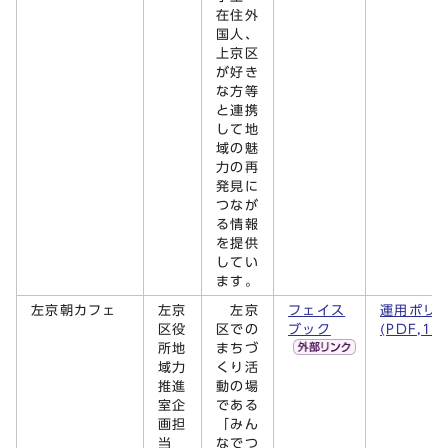
在住外
国人、
上京区
が好き
な方等
と連携
して地
域の魅
力の再
発見に
つなが
る情報
を提供
してい
ます。
左京朝カフェ
左京
左京
フェイス
運用ポリ
区役
区での
ブック
(PDF,14
所地
まちづ
域力
くり活
推進
動の場
室企
である
画担
「みん
当
なでつ