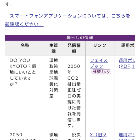
す。
スマートフォンアプリケーションについては、こちらを
御確認ください。
暮らしの情報
名称
主管
発信情
リンク
運用ポリ
課
報
DO YOU
環境
フェイス
運用ポリ
KYOTO？環
政策
2050
ブック
(PDF,14
境にいいこと
局地
年
しています
球温
CO2
か？
暖化
排出量
対策
正味ゼ
室
ロの実
現に向
けた情
報を発
信しま
す。
2050
環境
脱炭
X（旧ツ
運用ポリ