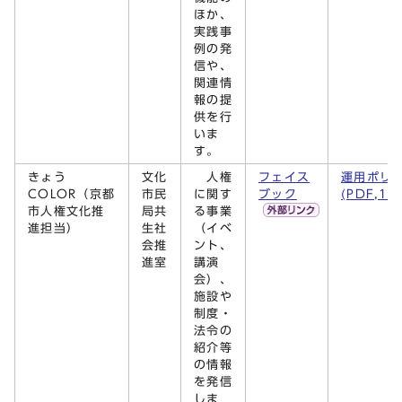
ほか、
実践事
例の発
信や、
関連情
報の提
供を行
いま
す。
きょう
文化
人権
フェイス
運用ポリ
COLOR（京都
市民
に関す
ブック
(PDF,16
市人権文化推
局共
る事業
進担当）
生社
（イベ
会推
ント、
進室
講演
会）、
施設や
制度・
法令の
紹介等
の情報
を発信
しま