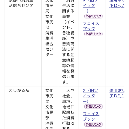
京都市消費生
文化
消費
X（旧ツ
運用ポリ
活総合センタ
市民
生活に
イッタ
(PDF,73
ー
局
関する
ー）
文化
事業
市民
（イベ
フェイス
部
ント、
ブック
消費
各種講
生活
座）や
総合
悪質商
セン
法に関
ター
する注
意喚起
等の情
報を発
信しま
す。
えしかるん
文化
人や
X（旧ツ
運用ポリ
市民
社会、
イッタ
(PDF,17
局
環境、
ー）
文化
地域に
市民
配慮し
フェイス
部
た消費
ブック
消費
行動で
生活
ある