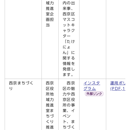
域力
内の出
推進
来事、
室企
西京区
画担
マスコ
当
ットキ
ャラク
ター
「たけ
にょ
ん」に
関する
情報を
発信し
ます。
西京まちづく
西京
西京
インスタ
運用ポリ
り
区役
区の魅
グラム
(PDF,13
所地
力や西
域力
京区役
推進
所の事
室ま
業、イ
ちづ
ベン
くり
ト、ま
推進
ちづく