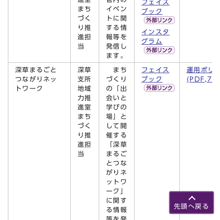
フェイス
まち
イベン
ブック
づく
トに関
り推
する情
インスタ
進担
報等を
グラム
当
発信し
ます。
深草まるごと
深草
まち
フェイス
運用ポリ
つながりネッ
支所
づくり
ブック
(PDF,72
トワーク
地域
の「出
力推
会いと
進室
学びの
まち
場」と
づく
して開
り推
催する
進担
「深草
当
まるご
とつな
がりネ
ットワ
ーク」
に関す
先頭へ戻る
る情報
等を発