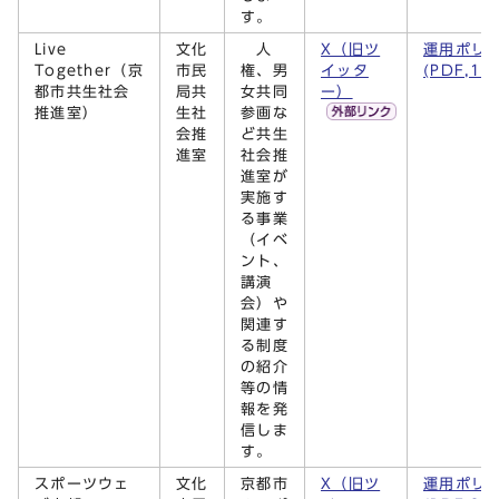
す。
Live
文化
人
X（旧ツ
運用ポリ
Together（京
市民
権、男
イッタ
(PDF,16
都市共生社会
局共
女共同
ー）
推進室）
生社
参画な
会推
ど共生
進室
社会推
進室が
実施す
る事業
（イベ
ント、
講演
会）や
関連す
る制度
の紹介
等の情
報を発
信しま
す。
スポーツウェ
文化
京都市
X（旧ツ
運用ポリ