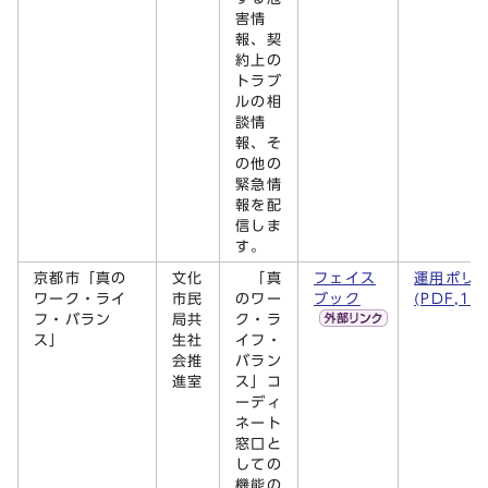
害情
報、契
約上の
トラブ
ルの相
談情
報、そ
の他の
緊急情
報を配
信しま
す。
京都市「真の
文化
「真
フェイス
運用ポリ
ワーク・ライ
市民
のワー
ブック
(PDF,15
フ・バラン
局共
ク・ラ
ス」
生社
イフ・
会推
バラン
進室
ス」コ
ーディ
ネート
窓口と
しての
機能の