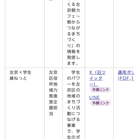
くる左
京朝カ
フェ～
朝から
つなが
るまち
づく
り」の
情報を
発信し
ます。
左京×学生
左京
学生
X（旧ツ
運用ポリ
縁ねっと
区役
のパワ
イッタ
(PDF,16
所地
ーを左
ー）
域力
京区の
推進
地域の
LINE
室企
まちづ
画担
くり活
当
動につ
なげる
事業
で、学
生のボ