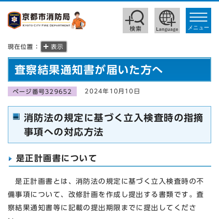
toggle
navigat
メニュー
現在位置：
表示
査察結果通知書が届いた方へ
2024年10月10日
ページ番号329652
消防法の規定に基づく立入検査時の指摘
事項への対応方法
是正計画書について
是正計画書とは、消防法の規定に基づく立入検査時の不
備事項について、改修計画を作成し提出する書類です。査
察結果通知書等に記載の提出期限までに提出してくださ