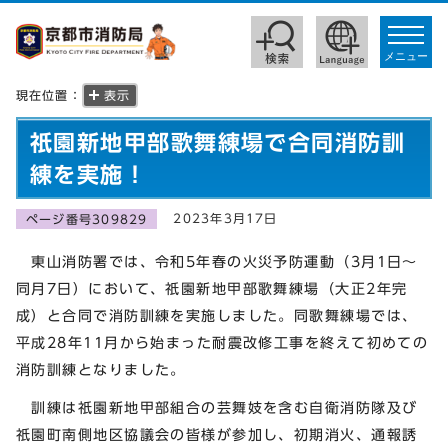
toggle
navigat
メニュー
現在位置：
表示
祇園新地甲部歌舞練場で合同消防訓
練を実施！
2023年3月17日
ページ番号309829
東山消防署では、令和5年春の火災予防運動（3月1日～
同月7日）において、祇園新地甲部歌舞練場（大正2年完
成）と合同で消防訓練を実施しました。同歌舞練場では、
平成28年11月から始まった耐震改修工事を終えて初めての
消防訓練となりました。
訓練は祇園新地甲部組合の芸舞妓を含む自衛消防隊及び
祇園町南側地区協議会の皆様が参加し、初期消火、通報誘