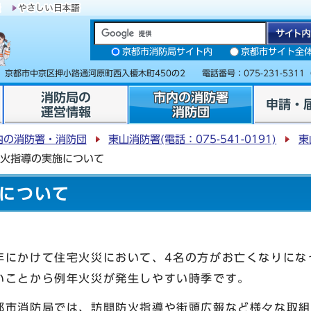
京都市消防局サイト内
京都市サイト全
31 京都市中京区押小路通河原町西入榎木町450の2 電話番号：
075-231-5311
消防局の
市内の消防署
申請・
運営情報
消防団
内の消防署・消防団
東山消防署(電話：075-541-0191)
東
火指導の実施について
について
にかけて住宅火災において、4名の方がお亡くなりにな
いことから例年火災が発生しやすい時季です。
市消防局では、訪問防火指導や街頭広報など様々な取組