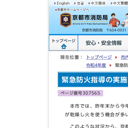
京都市消防局 〒604-09
トップページ
安心・安全情報
現在位置：
トップページ
市
令和4年度
緊急防
緊急防火指導の実施
ページ番号307565
本市では、昨年末から今年
が乾燥し火を使う機会が多
このような状況から、京都