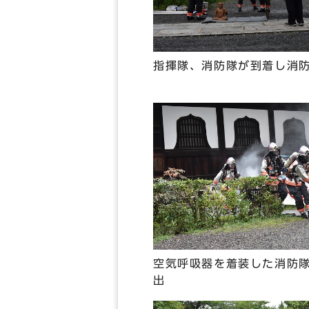
指揮隊、消防隊が到着し消
空気呼吸器を着装した消防
出