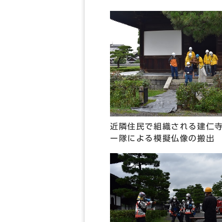
近隣住民で組織される建仁
ー隊による模擬仏像の搬出