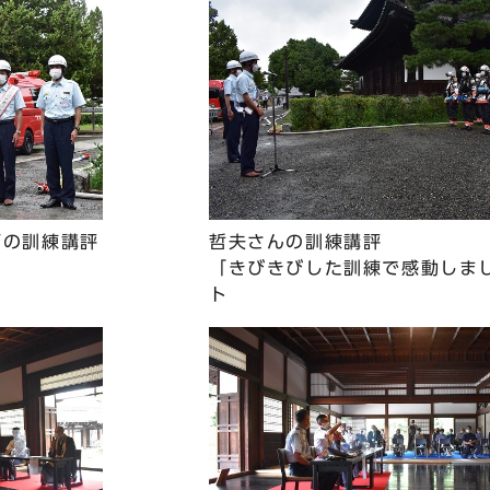
師の訓練講評
哲夫さんの訓練講評
「きびきびした訓練で感動しま
ト