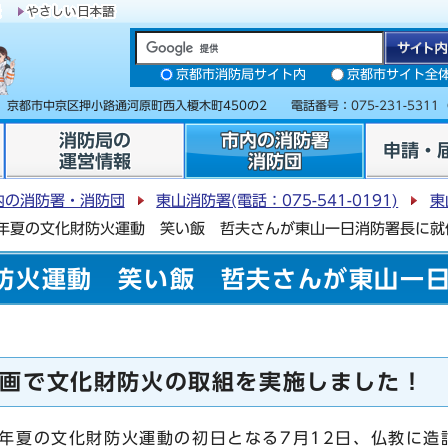
京都市消防局サイト内
京都市サイト全
31 京都市中京区押小路通河原町西入榎木町450の2 電話番号：
075-231-5311
消防局の
市内の消防署
申請・
運営情報
消防団
内の消防署・消防団
東山消防署(電話：075-541-0191)
東
年夏の文化財防火運動 笑い飯 哲夫さんが東山一日消防署長に就
防火運動 笑い飯 哲夫さんが東山一
画で文化財防火の取組を実施しました！
夏の文化財防火運動の初日となる7月12日、仏教に造