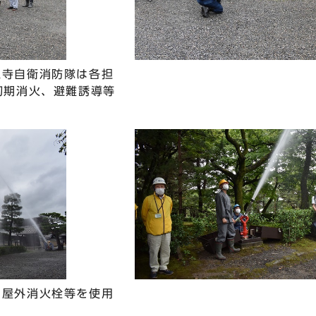
仁寺自衛消防隊は各担
初期消火、避難誘導等
、屋外消火栓等を使用