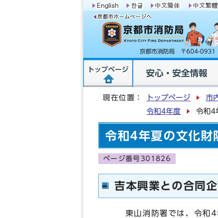
京都市消防局 〒604-09
トップページ
安心・安全情報
現在位置：
トップページ
市
令和4年度
令和4
令和4年夏の文化財
ページ番号301826
吉本興業との合同企
東山消防署では、令和4年