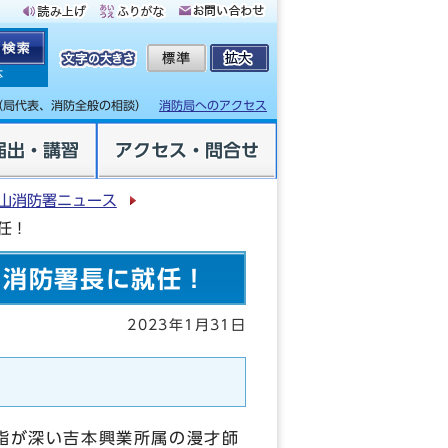
体
（局代表、消防全般の相談）
消防局へのアクセス
届出・講習
アクセス・問合せ
山消防署ニュース
任！
日消防署長に就任！
2023年1月31日
詣が深い吉本興業所属の漫才師