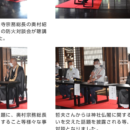
仁寺宗務総長の奥村紹
との防火対談会が聴講
た。
主題に、奥村宗務総長
哲夫さんからは神社仏閣に関す
関すること等様々な事
いを交えた話題を披露される等
対談となりました。