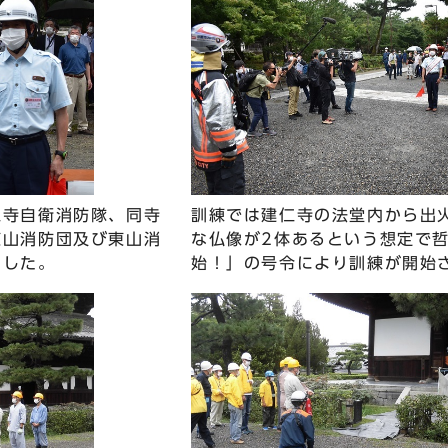
仁寺自衛消防隊、同寺
訓練では建仁寺の法堂内から出
東山消防団及び東山消
な仏像が2体あるという想定で
ました。
始！」の号令により訓練が開始