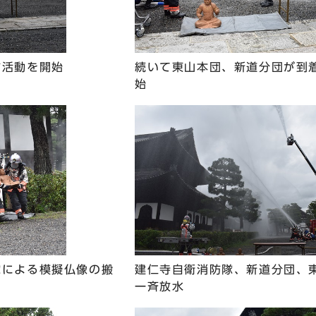
防活動を開始
続いて東山本団、新道分団が到
始
隊による模擬仏像の搬
建仁寺自衛消防隊、新道分団、
一斉放水