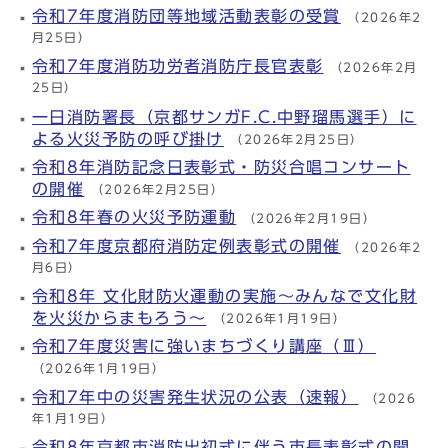
令和7年度消防団等地域活動表彰の受賞
（2026年2
月25日）
令和7年度消防功労者消防庁長官表彰
（2026年2月
25日）
一日消防署長（京都サンガF.C.中野瑠馬選手）に
よる火災予防の呼び掛け
（2026年2月25日）
令和8年消防記念日表彰式・防災合唱コンサート
の開催
（2026年2月25日）
令和8年春の火災予防運動
（2026年2月19日）
令和7年度京都府消防定例表彰式の開催
（2026年2
月6日）
令和8年 文化財防火運動の実施～みんなで文化財
を火災からまもろう～
（2026年1月19日）
令和7年度災害に強いまちづくり講座（Ⅲ）
（2026年1月19日）
令和7年中の災害発生状況の公表（速報）
（2026
年1月19日）
令和8年京都市消防出初式に伴う市長表彰式の開