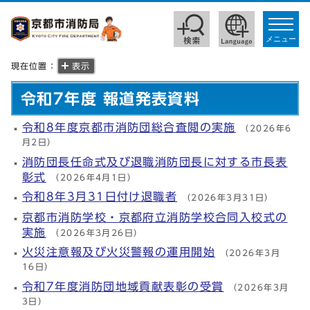
toggle
navigat
メニュー
現在位置：
表示
令和7年度 報道発表資料
令和8年度京都市消防団総合査閲の実施
（2026年6
月2日）
消防団長任命式及び退職消防団長に対する市長表
彰式
（2026年4月1日）
令和8年3月31日付け退職者
（2026年3月31日）
京都市消防学校・京都府立消防学校合同入校式の
実施
（2026年3月26日）
火災注意報及び火災警報の運用開始
（2026年3月
16日）
令和7年度消防団地域貢献表彰の受賞
（2026年3月
3日）