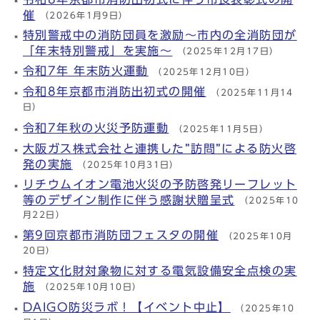
催
（2026年1月9日）
特別警戒中の消防団員を激励～市内の全消防団が
「年末特別警戒」を実施～
（2025年12月17日）
令和7年 年末防火運動
（2025年12月10日）
令和8年京都市消防出初式の開催
（2025年11月14
日）
令和7年秋の火災予防運動
（2025年11月5日）
大阪ガス株式会社と連携した”訪問”による防火啓
発の実施
（2025年10月31日）
リチウムイオン電池火災の予防啓発リーフレット
等のデザイン制作に伴う感謝状贈呈式
（2025年10
月22日）
第9回京都市消防団フェスタの開催
（2025年10月
20日）
特定文化財対象物に対する電気設備安全点検の実
施
（2025年10月10日）
DAIGO防災ラボ！【イベント中止】
（2025年10