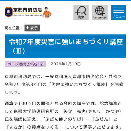
toggle
navigat
メニュー
現在位置：
表示
令和7年度災害に強いまちづくり講座
（Ⅲ）
2026年1月19日
ページ番号349212
京都市消防局では、一般財団法人京都市防災協会と共催で
令和7年度第3回目の「災害に強いまちづくり講座」を開催
します。
通算で100回目の開催となる今回の講座では、記念講演と
して京都大学防災研究所の 矢守 克也(やもり かつや）
氏を講師に迎え、「ふだん使いの防災」―『ふだん』と
『まさか』の接点をつくる― について講演いただきます。