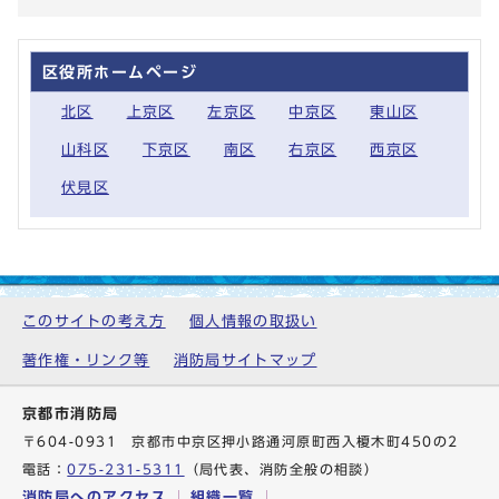
区役所ホームページ
北区
上京区
左京区
中京区
東山区
山科区
下京区
南区
右京区
西京区
伏見区
このサイトの考え方
個人情報の取扱い
著作権・リンク等
消防局サイトマップ
京都市消防局
〒604-0931 京都市中京区押小路通河原町西入榎木町450の2
電話：
075-231-5311
（局代表、消防全般の相談）
消防局へのアクセス
組織一覧