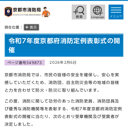
toggle
navigat
メニュー
現在位置：
表示
令和7年度京都府消防定例表彰式の開
催
2026年2月6日
ページ番号349873
京都市消防局では、市民の皆様の安全を確保し、安心を実
感していただくため、消防団、自主防災会等の地域の皆様
と力を合わせて防火・防災に取り組んでいます。
この度、消防に関して功労のあった消防吏員、消防団員及
び優秀な消防機関等を表彰する、令和7年度京都府消防定例
表彰式の開催に当たり、次のとおり受章機関及び受賞者が
決定しました。