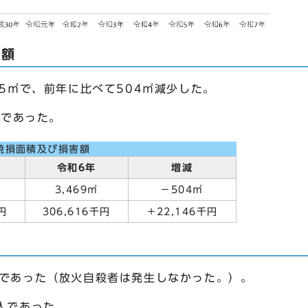
害額
65㎡で、前年に比べて504㎡減少した。
円であった。
焼損面積及び損害額
令和6年
増減
3,469㎡
－504㎡
円
306,616千円
＋22,146千円
人であった（放火自殺者は発生しなかった。）。
人であった。