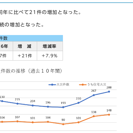
前年に比べて21件の増加となった。
連続の増加となった。
件数
和6年
増 減
増減率
67件
＋21件
＋7.9％