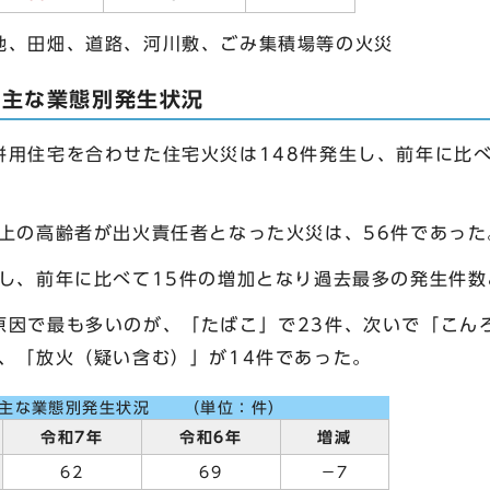
地、田畑、道路、河川敷、ごみ集積場等の火災
る主な業態別発生状況
併用住宅を合わせた住宅火災は148件発生し、前年に比べ
以上の高齢者が出火責任者となった火災は、56件であった
生し、前年に比べて15件の増加となり過去最多の発生件数
原因で最も多いのが、「たばこ」で23件、次いで「こんろ
、「放火（疑い含む）」が14件であった。
る主な業態別発生状況 （単位：件）
令和7年
令和6年
増減
62
69
－7