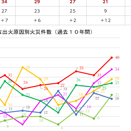
34
29
27
21
27
23
25
9
＋7
＋6
＋2
＋12