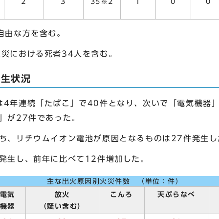
2
3
35※2
1
0
0
自由な方を含む。
火災における死者34人を含む。
発生状況
は4年連続「たばこ」で40件となり、次いで「電気機器」
」が27件であった。
うち、リチウムイオン電池が原因となるものは27件発生し
発生し、前年に比べて12件増加した。
主な出火原因別火災件数 （単位：件）
電気
放火
こんろ
天ぷらなべ
機器
（疑い含む）