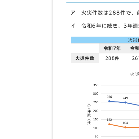
ア 火災件数は288件で、
イ 令和6年に続き、3年
火災
令和7年
令
火災件数
288件
2