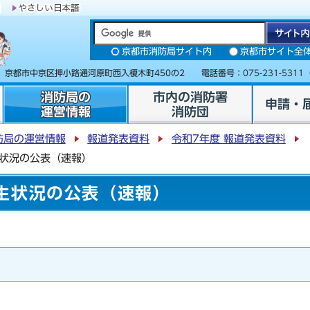
京都市消防局サイト内
京都市サイト全
31 京都市中京区押小路通河原町西入榎木町450の2 電話番号：
075-231-5311
消防局の
市内の消防署
申請・
運営情報
消防団
防局の運営情報
報道発表資料
令和7年度 報道発表資料
生状況の公表（速報）
生状況の公表（速報）