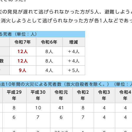
災の発見が遅れて逃げられなかった方が5人、避難しよう
、消火しようとして逃げられなかった方が各1人などであ
る死者（単位：人）
令和7年
令和6年
増減
12人
8人
＋4人
数
12人
8人
＋4人
者
9人
4人
＋5人
過去10年間の火災による死者数（放火自殺者を除く。）（単位：
平成29
平成30
令和元
令和2
令和3
令和4
年
年
年
年
年
年
8
10
41
8
4
4
6
7
6
7
4
4