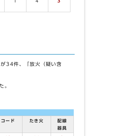
1
4
3
が34件、「放火（疑い含
た。
コード
たき火
配線
器具