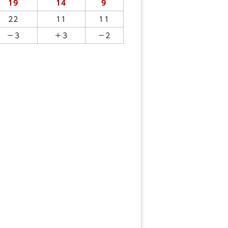
19
14
9
22
11
11
－3
＋3
－2