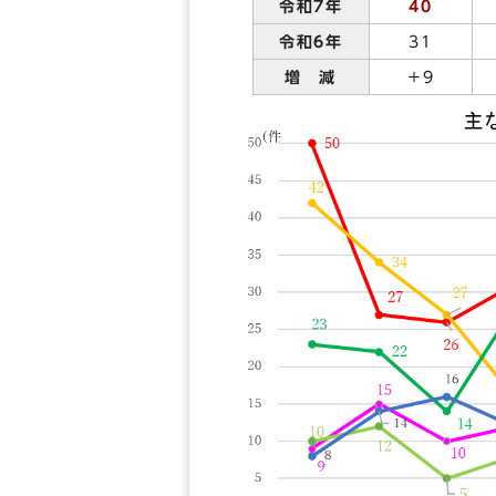
令和7年
40
令和6年
31
増 減
＋9