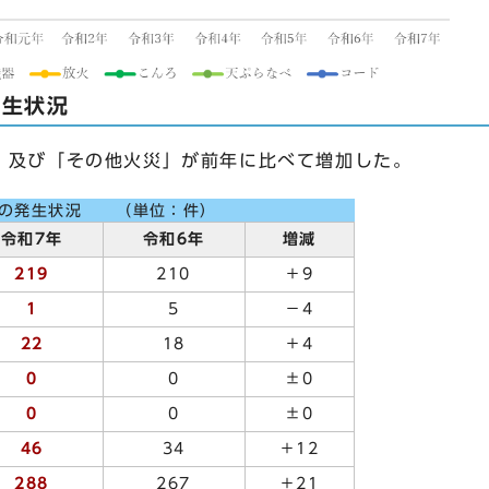
発生状況
」及び「その他火災」が前年に比べて増加した。
との発生状況 （単位：件）
令和7年
令和6年
増減
219
210
＋9
1
5
－4
22
18
＋4
0
0
±0
0
0
±0
46
34
＋12
288
267
＋21