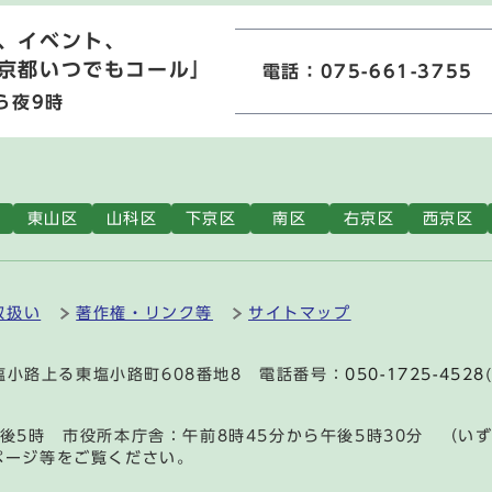
、イベント、
京都いつでもコール」
電話：075-661-3755
ら夜9時
東山区
山科区
下京区
南区
右京区
西京区
取扱い
著作権・リンク等
サイトマップ
通塩小路上る東塩小路町608番地8 電話番号：
050-1725-4528
後5時 市役所本庁舎：午前8時45分から午後5時30分 （い
ページ等をご覧ください。