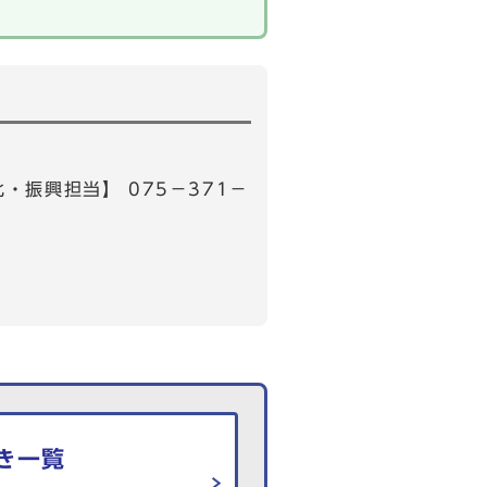
・振興担当】 075－371－
き一覧