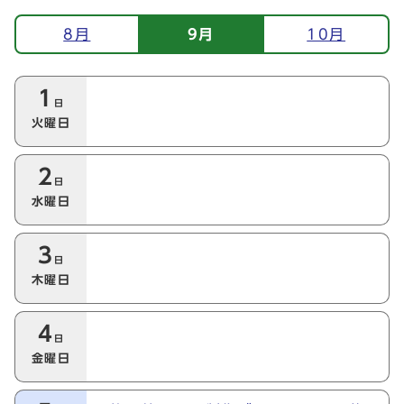
イベント情報
8月
9月
10月
今月の本日以降のイベント
1
日
火曜日
2
日
水曜日
3
日
木曜日
4
日
金曜日