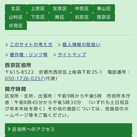
北区
上京区
左京区
中京区
東山区
山科区
下京区
南区
右京区
西京区
伏見区
このサイトの考え方
個人情報の取扱い
著作権・リンク等
サイトマップ
西京区役所
〒615-8522 京都市西京区上桂森下町25-1 電話番号：
050-1726-0257
(代表)
開庁時間
区役所・支所、出張所：午前9時から午後5時 市役所本庁
舎：午前8時45分から午後5時30分 （いずれも土日祝及
び年末年始を除く）その他の施設については、各施設のホ
ームページ等をご覧ください。
区役所へのアクセス