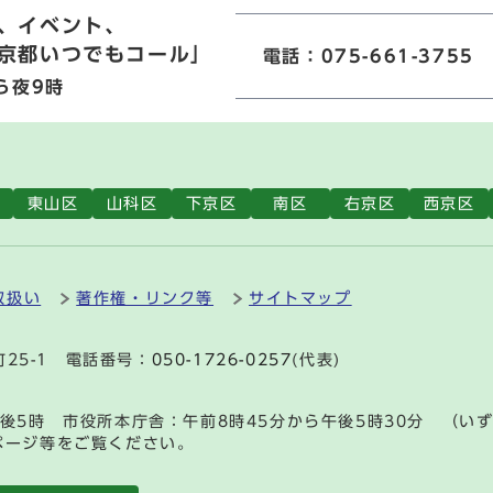
、イベント、
京都いつでもコール」
電話：075-661-3755
ら夜9時
東山区
山科区
下京区
南区
右京区
西京区
取扱い
著作権・リンク等
サイトマップ
町25-1 電話番号：
050-1726-0257
(代表)
後5時 市役所本庁舎：午前8時45分から午後5時30分 （い
ページ等をご覧ください。