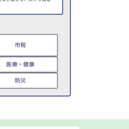
市税
医療・健康
防災