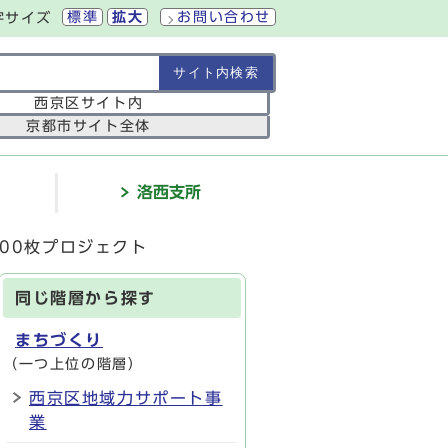
標準
拡大
お問い合わせ
字サイズ
の範囲
西京区サイト内
京都市サイト全体
介
洛西支所
00枚プロジェクト
同じ階層から探す
まちづくり
（一つ上位の階層）
西京区地域力サポート事
業