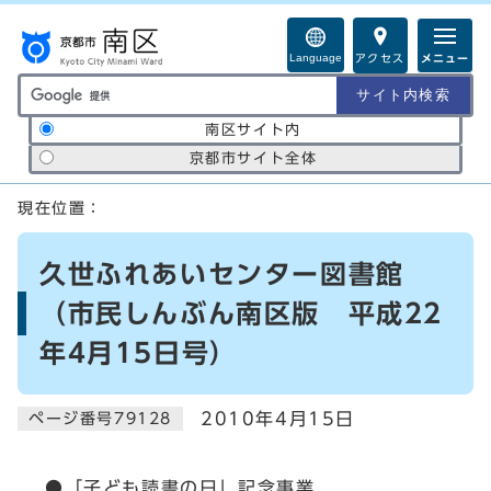
ページの先頭です
Language
アクセス
メニュー
サイト内検索の範囲
南区サイト内
京都市サイト全体
ここから本文です
現在位置：
久世ふれあいセンター図書館
（市民しんぶん南区版 平成22
年4月15日号）
2010年4月15日
ページ番号79128
●「子ども読書の日」記念事業