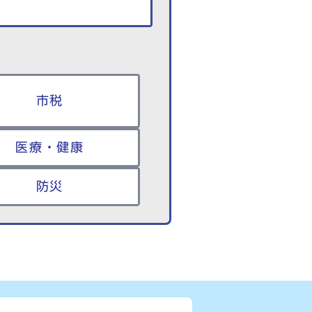
市税
医療・健康
防災