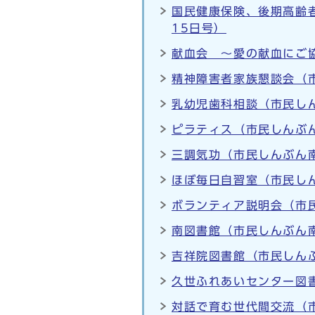
国民健康保険、後期高齢
15日号）
献血会 ～愛の献血にご協
精神障害者家族懇談会（市
乳幼児歯科相談（市民しん
ピラティス（市民しんぶん
三調気功（市民しんぶん南
ほぼ毎日自習室（市民しん
ボランティア説明会（市民
南図書館（市民しんぶん南
吉祥院図書館（市民しんぶ
久世ふれあいセンター図書
対話で育む世代間交流（市