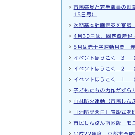
市民感覚と若手職員の創
15日号）
次期基本計画素案を審議（
4月30日は、固定資産税
5月は赤十字運動月間 赤
イベントほうこく 3 （
イベントほうこく 2 （
イベントほうこく 1 （
子どもたちの力作がずら
山林防火運動（市民しんぶ
「消防記念日」表彰式を開
市民しんぶん南区版 モ
平成22年度 京都市予防