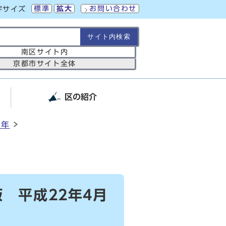
標準
拡大
お問い合わせ
字サイズ
の範囲
南区サイト内
京都市サイト全体
区の紹介
2年
）
 平成22年4月