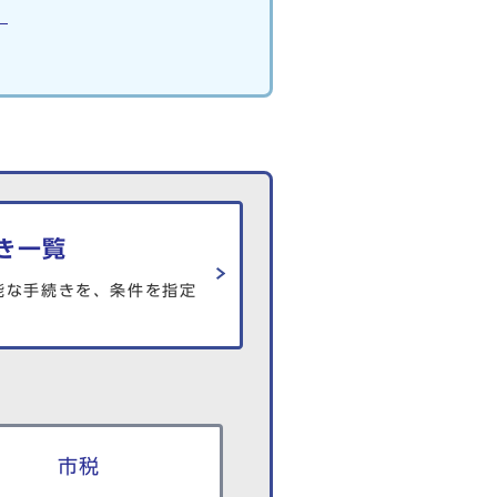
）
き一覧
能な手続きを、条件を指定
市税