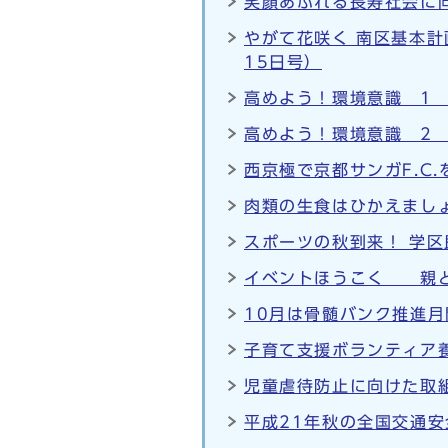
笑顔あふれる長寿社会に向
やがて花咲く 南区基本
15日号）
高めよう！環境意識 1 
高めよう！環境意識 2 
西京極で京都サンガF.C
肉類の生食はひかえましょ
スポーツの秋到来！ 学区
イベントほうこく 親と
10月は骨髄バンク推進月
子育て支援ボランティア
児童虐待防止に向けた取
平成21年秋の全国交通安