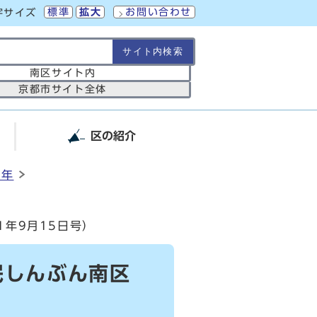
標準
拡大
お問い合わせ
字サイズ
の範囲
南区サイト内
京都市サイト全体
区の紹介
2年
年9月15日号）
民しんぶん南区