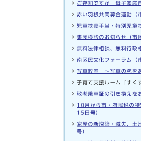
ご存知ですか 母子家庭
赤い羽根共同募金運動（市
児童扶養手当・特別児童
集団検診のお知らせ（市民
無料法律相談、無料行政相
南区民文化フォーラム（市
写真教室 ～写真の腕を
子育て支援ルーム「すく
敬老乗車証の引き換えをお
10月から市・府民税の
15日号）
家屋の新増築・滅失、土
号）