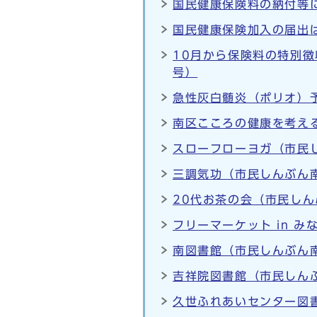
国民健康保険料の納付等
国民健康保険加入の届出は
10月から保険料の特別徴
号）
急性灰白髄炎（ポリオ）予
南区こころの健康を考える
スローフローヨガ（市民し
三調気功（市民しんぶん南
20代お茶の会（市民しん
フリーマーケット in 
南図書館（市民しんぶん南
吉祥院図書館（市民しんぶ
久世ふれあいセンター図書