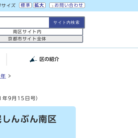
標準
拡大
お問い合わせ
字サイズ
の範囲
南区サイト内
京都市サイト全体
区の紹介
2年
年9月15日号）
民しんぶん南区