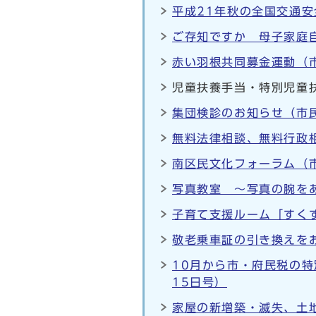
平成21年秋の全国交通安
ご存知ですか 母子家庭
赤い羽根共同募金運動（市
児童扶養手当・特別児童
集団検診のお知らせ（市民
無料法律相談、無料行政相
南区民文化フォーラム（市
写真教室 ～写真の腕を
子育て支援ルーム「すく
敬老乗車証の引き換えをお
10月から市・府民税の
15日号）
家屋の新増築・滅失、土