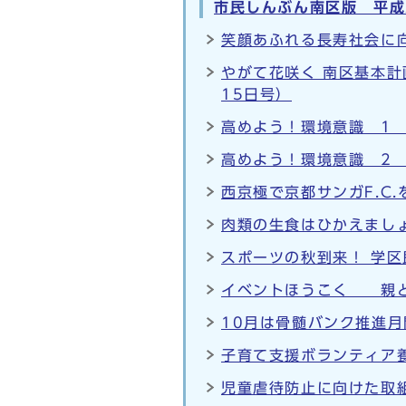
市民しんぶん南区版 平成
笑顔あふれる長寿社会に向
やがて花咲く 南区基本
15日号）
高めよう！環境意識 1 
高めよう！環境意識 2 
西京極で京都サンガF.C
肉類の生食はひかえましょ
スポーツの秋到来！ 学区
イベントほうこく 親と
10月は骨髄バンク推進月
子育て支援ボランティア
児童虐待防止に向けた取