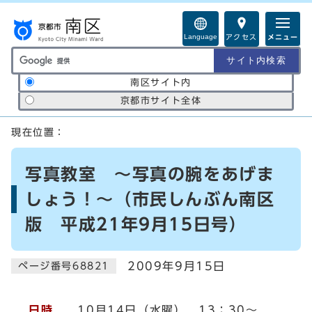
ページの先頭です
Language
アクセス
メニュー
サイト内検索の範囲
南区サイト内
京都市サイト全体
ここから本文です
現在位置：
写真教室 ～写真の腕をあげま
しょう！～（市民しんぶん南区
版 平成21年9月15日号）
2009年9月15日
ページ番号68821
日時
10月14日（水曜） 13：30～