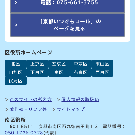
電話：075-661-3755
「京都いつでもコール」の
ページを見る
区役所ホームページ
北区
上京区
左京区
中京区
東山区
山科区
下京区
南区
右京区
西京区
伏見区
このサイトの考え方
個人情報の取扱い
著作権・リンク等
サイトマップ
南区役所
〒601-8511 京都市南区西九条南田町1-3 電話番号：
050-1726-0378
(代表)