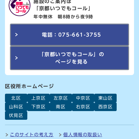
施設のご案内は
「京都いつでもコール」
年中無休 朝8時から夜9時
電話：075-661-3755
「京都いつでもコール」の
ページを見る
区役所ホームページ
北区
上京区
左京区
中京区
東山区
山科区
下京区
南区
右京区
西京区
伏見区
このサイトの考え方
個人情報の取扱い