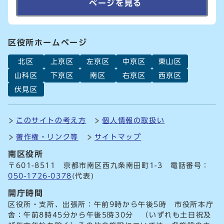
ページを見る
区役所ホームページ
北区
上京区
左京区
中京区
東山区
山科区
下京区
南区
右京区
西京区
伏見区
このサイトの考え方
個人情報の取扱い
著作権・リンク等
サイトマップ
南区役所
〒601-8511 京都市南区西九条南田町1-3 電話番号：
050-1726-0378
(代表)
開庁時間
区役所・支所、出張所：午前9時から午後5時 市役所本庁
舎：午前8時45分から午後5時30分 （いずれも土日祝及