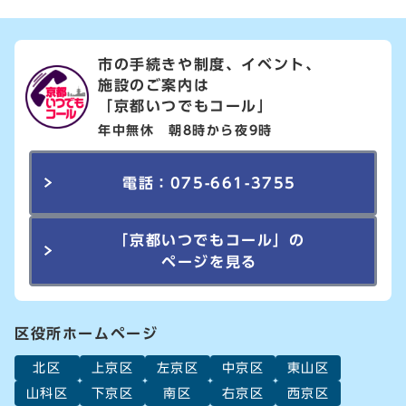
市の手続きや制度、イベント、
施設のご案内は
「京都いつでもコール」
年中無休 朝8時から夜9時
電話：075-661-3755
「京都いつでもコール」の
ページを見る
区役所ホームページ
北区
上京区
左京区
中京区
東山区
山科区
下京区
南区
右京区
西京区