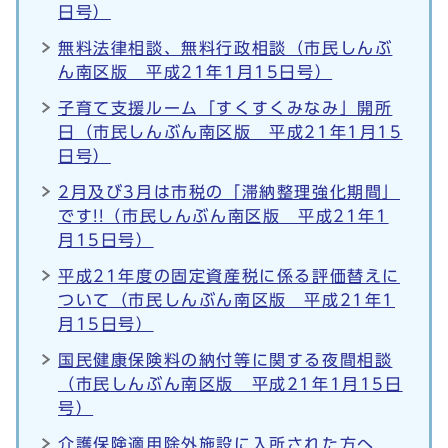
日号）
無料法律相談、無料行政相談（市民しんぶ
ん南区版 平成21年1月15日号）
子育て支援ルーム「すくすくみなみ」開所
日（市民しんぶん南区版 平成21年1月15
日号）
2月及び3月は市税の「滞納整理強化期間」
です!!（市民しんぶん南区版 平成21年1
月15日号）
平成21年度の固定資産税に係る評価替えに
ついて（市民しんぶん南区版 平成21年1
月15日号）
国民健康保険料の納付等に関する夜間相談
（市民しんぶん南区版 平成21年1月15日
号）
介護保険適用除外施設に入所された方へ