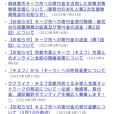
姉妹都市キーウ市への寄付金を活用した防寒対策
物資支援について（御寄付のお礼と第2次支援物
資発送のお知らせ）
（2023年1月23日）
【お知らせ】キーウ市への寄付金受付期間・献花
台の設置期間の延長及び寄付金の送金（第2回
目）について
（2022年9月16日）
【お知らせ】キーウ市への寄付金の送金（第1回
目）について
（2022年5月16日）
【お知らせ】京都市長とキーウ（キエフ）市長と
のオンライン会談の開催結果について
（2022年4
月6日）
「キエフ」から「キーウ」への呼称変更について
（2022年3月31日）
ウクライナ・キエフ京都市民ぐるみ受入支援ネッ
トワークの発足について～住居・物資等，寄付
金，通訳翻訳ボランティアを幅広く募集します！
～
（2022年3月18日）
【お知らせ】キエフ市への寄付金の受付金額につ
いて（3月10日時点）
（2022年3月11日）