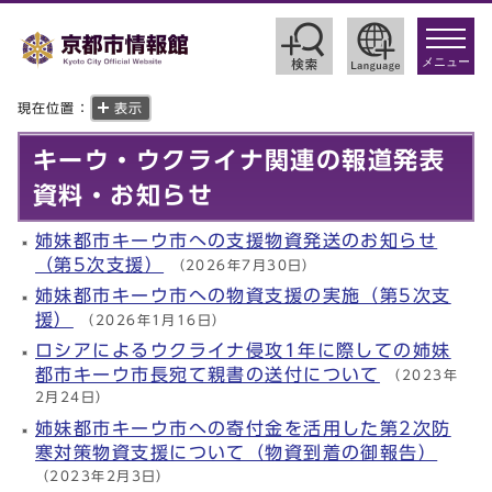
toggle
navigat
メニュー
現在位置：
表示
キーウ・ウクライナ関連の報道発表
資料・お知らせ
姉妹都市キーウ市への支援物資発送のお知らせ
（第5次支援）
（2026年7月30日）
姉妹都市キーウ市への物資支援の実施（第5次支
援）
（2026年1月16日）
ロシアによるウクライナ侵攻1年に際しての姉妹
都市キーウ市長宛て親書の送付について
（2023年
2月24日）
姉妹都市キーウ市への寄付金を活用した第2次防
寒対策物資支援について（物資到着の御報告）
（2023年2月3日）