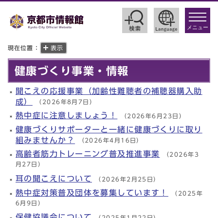
toggle
navigat
メニュー
現在位置：
表示
健康づくり事業・情報
聞こえの応援事業（加齢性難聴者の補聴器購入助
成）
（2026年8月7日）
熱中症に注意しましょう！
（2026年6月23日）
健康づくりサポーターと一緒に健康づくりに取り
組みませんか？
（2026年4月16日）
高齢者筋力トレーニング普及推進事業
（2026年3
月27日）
耳の聞こえについて
（2026年2月25日）
熱中症対策普及団体を募集しています！
（2025年
6月9日）
保健協議会について
（2025年1月22日）