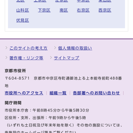
北区
上京区
左京区
中京区
東山区
山科区
下京区
南区
右京区
西京区
伏見区
このサイトの考え方
個人情報の取扱い
著作権・リンク等
サイトマップ
京都市役所
〒604-8571 京都市中京区寺町通御池上る上本能寺前町488番
地
市役所へのアクセス
組織一覧
各部署へのお問い合わせ
開庁時間
市役所本庁舎：午前8時45分から午後5時30分
区役所・支所、出張所：午前9時から午後5時
（いずれも土日祝及び年末年始を除く）その他の施設については、
各施設のホームページ等をご覧ください。