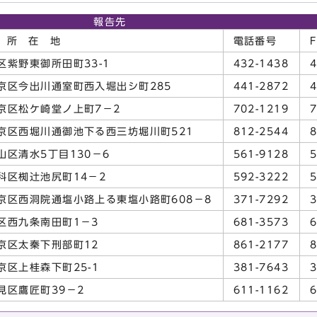
報告先
在 地
電話番号
北区紫野東御所田町33-1
432-1438
4
 上京区今出川通室町西入堀出シ町285
441-2872
4
 左京区松ケ崎堂ノ上町7－2
702-1219
7
 中京区西堀川通御池下る西三坊堀川町521
812-2544
8
東山区清水5丁目130－6
561-9128
5
山科区椥辻池尻町14－2
592-3222
5
 下京区西洞院通塩小路上る東塩小路町608－8
371-7292
3
南区西九条南田町1－3
681-3573
6
右京区太秦下刑部町12
861-2177
8
西京区上桂森下町25-1
381-7643
3
伏見区鷹匠町39－2
611-1162
6