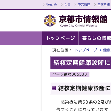
English
한글
中文簡体
中文繁體
トップページ
暮らしの情
現在位置：
トップページ
健康
結核定期健康診断に
ページ番号305538
結核定期健康診断に
感染症法第53条の2及び
告することになっています