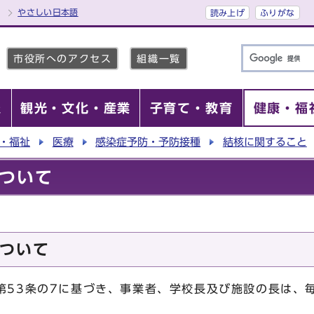
やさしい日本語
読み上げ
ふりがな
市役所へのアクセス
組織一覧
報
観光・文化・産業
子育て・教育
健康・福
・福祉
医療
感染症予防・予防接種
結核に関すること
ついて
ついて
第53条の7に基づき、事業者、学校長及び施設の長は、
。