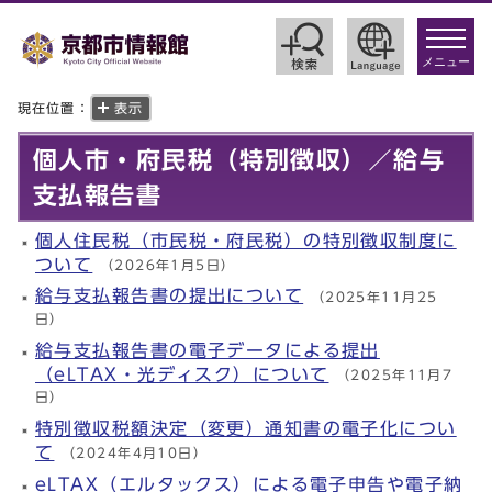
toggle
navigat
メニュー
現在位置：
表示
個人市・府民税（特別徴収）／給与
支払報告書
個人住民税（市民税・府民税）の特別徴収制度に
ついて
（2026年1月5日）
給与支払報告書の提出について
（2025年11月25
日）
給与支払報告書の電子データによる提出
（eLTAX・光ディスク）について
（2025年11月7
日）
特別徴収税額決定（変更）通知書の電子化につい
て
（2024年4月10日）
eLTAX（エルタックス）による電子申告や電子納