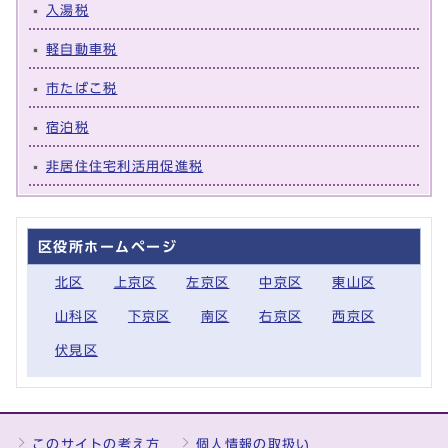
入湯税
軽自動車税
市たばこ税
宿泊税
非居住住宅利活用促進税
区役所ホームページ
北区
上京区
左京区
中京区
東山区
山科区
下京区
南区
右京区
西京区
伏見区
このサイトの考え方
個人情報の取扱い