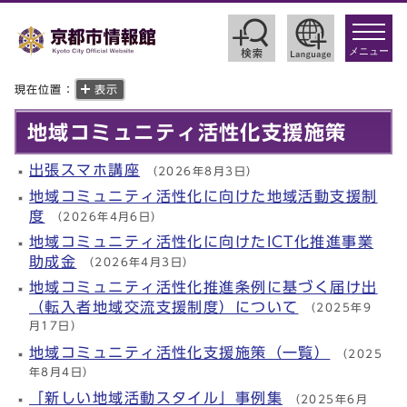
toggle
navigat
メニュー
現在位置：
表示
地域コミュニティ活性化支援施策
出張スマホ講座
（2026年8月3日）
地域コミュニティ活性化に向けた地域活動支援制
度
（2026年4月6日）
地域コミュニティ活性化に向けたICT化推進事業
助成金
（2026年4月3日）
地域コミュニティ活性化推進条例に基づく届け出
（転入者地域交流支援制度）について
（2025年9
月17日）
地域コミュニティ活性化支援施策（一覧）
（2025
年8月4日）
「新しい地域活動スタイル」事例集
（2025年6月